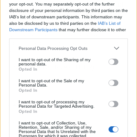
Cavallo en el fútbol han seguido su estela.
El
your opt-out. You may separately opt-out of the further
disclosure of your personal information by third parties on the
valor de Collins fue elegir el momento
IAB’s list of downstream participants. This information may
justo: en activo, en la élite, sin red
. Su
also be disclosed by us to third parties on the
IAB’s List of
muerte no es solo una pérdida para el
Downstream Participants
that may further disclose it to other
baloncesto, sino para todos los que creen que el
third parties.
deporte puede ser un espejo de la sociedad que
Personal Data Processing Opt Outs
queremos.
I want to opt-out of the Sharing of my
personal data.
El chisme en 3 claves (TL;DR)
Opted In
I want to opt-out of the Sale of my
👀
¿De qué va exactamente?
Jason Collins, el primer
Personal Data.
jugador NBA abiertamente gay, fallece a los 47 años por un
Opted In
cáncer cerebral.
I want to opt-out of processing my
🔥
¿Por qué importa?
Su anuncio en 2013 abrió la puerta a
Personal Data for Targeted Advertising.
Opted In
la diversidad en el deporte de élite.
📲
¿Por qué está en todos los móviles?
Porque su silencio
I want to opt-out of Collection, Use,
Retention, Sale, and/or Sharing of my
tras aquel gesto y su legado de normalización siguen
Personal Data that Is Unrelated with the
Purposes for which it was collected.
inspirando a deportistas de todo el mundo.