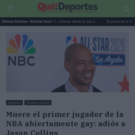
Calor extremo y ansiedad: síntomas idénticos que a...
El precio de la vivienda en 
Últimas Noticias
- Noticias Que!:
Deportes
Últimas noticias
Muere el primer jugador de la
NBA abiertamente gay: adiós a
Jason Collins