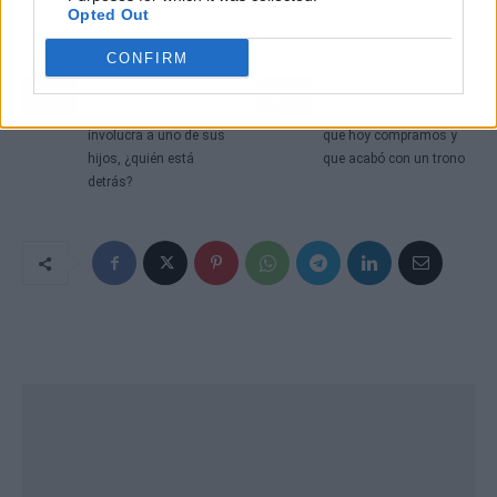
Opted Out
CONFIRM
Artículo anterior
Artículo siguiente
‘La Promesa’: El fatal
El postre que mató a un
accidente de Adriano
rey de Castilla: la fruta
involucra a uno de sus
que hoy compramos y
hijos, ¿quién está
que acabó con un trono
detrás?