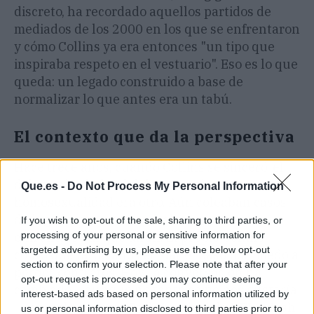
discreto, ha recordado aquellos partidos de
mediados de los 2000 en los que se enfrentaron
y cómo Collins ya era entonces "un tipo que
inspiraba respeto en el vestuario". Eso es lo que
queda: un legado construido a base de
normalizar lo que antes era un tabú.
El contexto que da la perspectiva
Hace trece años, cuando Collins se sinceró, el
debate alrededor del deporte y la
Que.es -
Do Not Process My Personal Information
homosexualidad era otro. Aún coleaban casos
de jugadores que se retiraban para no
If you wish to opt-out of the sale, sharing to third parties, or
processing of your personal or sensitive information for
enfrentarse al qué dirán. El propio Collins
targeted advertising by us, please use the below opt-out
contó que tardó años en dar el paso por miedo a
section to confirm your selection. Please note that after your
perder contratos. Hoy, la conversación ha
opt-out request is processed you may continue seeing
cambiado —aunque no tanto como nos gustaría
interest-based ads based on personal information utilized by
— y nombres como Carl Nassib en la NFL o Josh
us or personal information disclosed to third parties prior to