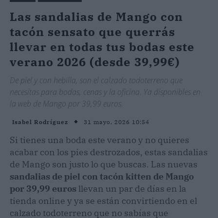
Las sandalias de Mango con
tacón sensato que querrás
llevar en todas tus bodas este
verano 2026 (desde 39,99€)
De piel y con hebilla, son el calzado todoterreno que
necesitas para bodas, cenas y la oficina. Ya disponibles en
la web de Mango por 39,99 euros.
31 mayo, 2026 10:54
Isabel Rodríguez
Si tienes una boda este verano y no quieres
acabar con los pies destrozados, estas sandalias
de Mango son justo lo que buscas. Las nuevas
sandalias de piel con tacón kitten de Mango
por 39,99 euros
llevan un par de días en la
tienda online y ya se están convirtiendo en el
calzado todoterreno que no sabías que