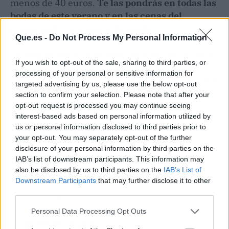
menos de 40 euros.
Te las pondrás en todas las
bodas de este verano y en las cenas del
próximo sin que pasen de moda
.
Que.es -
Do Not Process My Personal Information
Me recuerdan a un modelo similar que la firma
If you wish to opt-out of the sale, sharing to third parties, or
catalana lanzó hace dos temporadas y que se
processing of your personal or sensitive information for
agotó en semanas. Ese aire francés de Comptoir
targeted advertising by us, please use the below opt-out
des Cotonniers que tanto nos gusta pero a
section to confirm your selection. Please note that after your
precio de bolsillo. Si dudas, te diré que los
opt-out request is processed you may continue seeing
interest-based ads based on personal information utilized by
chollos así duran poco en Mango: la talla 38 ya
us or personal information disclosed to third parties prior to
empieza a escasear en la web.
your opt-out. You may separately opt-out of the further
disclosure of your personal information by third parties on the
No es solo una compra de temporada, es una
IAB’s list of downstream participants. This information may
inversión
en comodidad y estilo con vistas a
also be disclosed by us to third parties on the
IAB’s List of
Downstream Participants
that may further disclose it to other
largo plazo. Y eso, en moda, no se encuentra
third parties.
todos los días.
Personal Data Processing Opt Outs
🛒 Directo al grano