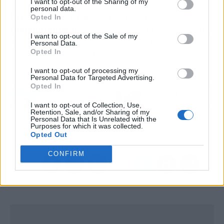
I want to opt-out of the Sharing of my
personal data.
Precio:
39,99 € (precio habitual).
Opted In
Disponibilidad:
ya a la venta en la tienda online
I want to opt-out of the Sale of my
de Mango.
Sección:
sandalias de mujer,
Personal Data.
Opted In
colección verano 2026.
I want to opt-out of processing my
Personal Data for Targeted Advertising.
Artículo anterior
Artículo siguiente
Opted In
Pete Davidson suelta
Muere Frank Francés,
I want to opt-out of Collection, Use,
una declaración sobre
exnovio de Bárbara Rey,
Retention, Sale, and/or Sharing of my
Kim Kardashian: 'Es
tras una larga
Personal Data that Is Unrelated with the
Purposes for which it was collected.
sobrehumana'
enfermedad
Opted Out
CONFIRM