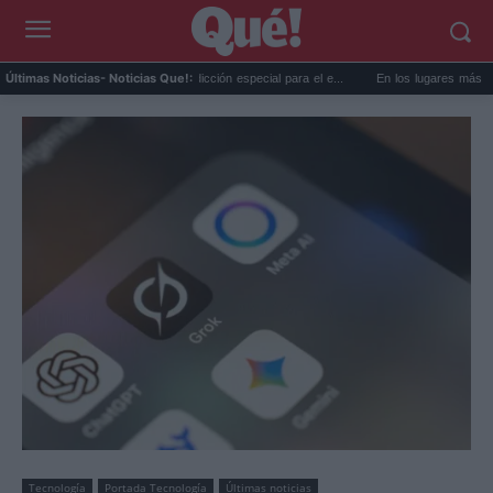
AEMET prepara una predicción especial para el e...
En los lugares más misteriosos d
Últimas Noticias
- Noticias Que!:
Tecnología
Portada Tecnología
Últimas noticias