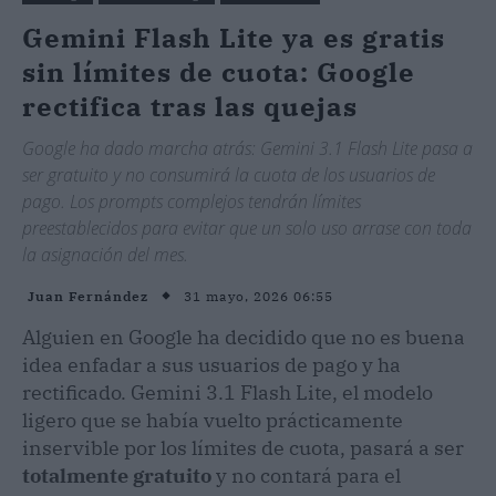
Gemini Flash Lite ya es gratis
sin límites de cuota: Google
rectifica tras las quejas
Google ha dado marcha atrás: Gemini 3.1 Flash Lite pasa a
ser gratuito y no consumirá la cuota de los usuarios de
pago. Los prompts complejos tendrán límites
preestablecidos para evitar que un solo uso arrase con toda
la asignación del mes.
31 mayo, 2026 06:55
Juan Fernández
Alguien en Google ha decidido que no es buena
idea enfadar a sus usuarios de pago y ha
rectificado. Gemini 3.1 Flash Lite, el modelo
ligero que se había vuelto prácticamente
inservible por los límites de cuota, pasará a ser
totalmente gratuito
y no contará para el