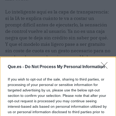
Lo inteligente aquí es la capa de transparencia:
si la IA te explica cuánto te va a costar un
prompt difícil antes de ejecutarlo, la sensación
de control vuelve al usuario. Ya no es una caja
negra que te deja sin crédito sin saber por qué.
Y que el modelo más ligero pase a ser gratuito
sin coste de cuota es un gesto necesario para no
perder a los que solo quieren una IA de uso
diario.
Que.es -
Do Not Process My Personal Information
Con todo, la rectificación deja un sabor
If you wish to opt-out of the sale, sharing to third parties, or
agridulce. Google ha escuchado, pero el daño ya
processing of your personal or sensitive information for
estaba hecho para muchos que habrán mirado
targeted advertising by us, please use the below opt-out
con envidia a sus compañeros de Bard o
section to confirm your selection. Please note that after your
opt-out request is processed you may continue seeing
ChatGPT. Ahora solo queda ver si mantienen
interest-based ads based on personal information utilized by
esta política o vuelven a apretar las tuercas en
us or personal information disclosed to third parties prior to
cuanto pase el bochorno.