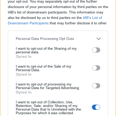
your opt-out. You may separately opt-out of the further
disclosure of your personal information by third parties on the
Hype-O-Meter
IAB’s list of downstream participants. This information may
also be disclosed by us to third parties on the
IAB’s List of
Downstream Participants
that may further disclose it to other
Nivel de hype: 6,5/10.
Google rectifica y
third parties.
devuelve la gratuidad a su modelo más básico,
lo que es de agradecer, pero el movimiento sabe
Personal Data Processing Opt Outs
más a parche que a innovación. Si estabas
I want to opt-out of the Sharing of my
esperando una revolución, sigue esperando.
personal data.
Opted In
El resumen para vagos (TL;DR)
I want to opt-out of the Sale of my
Personal Data.
Opted In
🎯
¿Qué ha pasado?
Google ha hecho gratis Gemini 3.1 Flash
Lite sin consumir cuota.
I want to opt-out of processing my
Personal Data for Targeted Advertising.
🔥
¿Por qué importa?
Porque los usuarios de pago estaban
Opted In
quemados por los límites draconianos y la empresa ha
I want to opt-out of Collection, Use,
rectificado.
Retention, Sale, and/or Sharing of my
Personal Data that Is Unrelated with the
🤔
¿Nos afecta o es solo un meme?
Afecta a cualquiera que
Purposes for which it was collected.