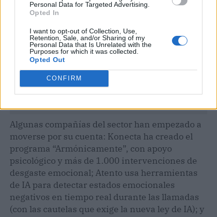
Personal Data for Targeted Advertising.
Opted In
I want to opt-out of Collection, Use,
Retention, Sale, and/or Sharing of my
Personal Data that Is Unrelated with the
Purposes for which it was collected.
Opted Out
CONFIRM
Algunas compañías del sector han empezado a
moverse por su cuenta: Konecta ha creado el
programa “Armónicamente”, con apoyo
psicológico y más de 1.000 intervenciones de
desgaste emocional; Atento usa herramientas
de IA para detectar estados emocionales
negativos en tiempo real durante las llamadas
(con las cautelas que exige la nueva ley de IA); y