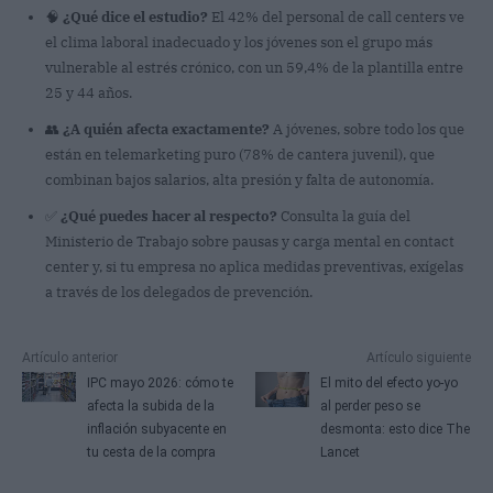
🧠
¿Qué dice el estudio?
El 42% del personal de call centers ve
el clima laboral inadecuado y los jóvenes son el grupo más
vulnerable al estrés crónico, con un 59,4% de la plantilla entre
25 y 44 años.
👥
¿A quién afecta exactamente?
A jóvenes, sobre todo los que
están en telemarketing puro (78% de cantera juvenil), que
combinan bajos salarios, alta presión y falta de autonomía.
✅
¿Qué puedes hacer al respecto?
Consulta la guía del
Ministerio de Trabajo sobre pausas y carga mental en contact
center y, si tu empresa no aplica medidas preventivas, exígelas
a través de los delegados de prevención.
Artículo anterior
Artículo siguiente
IPC mayo 2026: cómo te
El mito del efecto yo-yo
afecta la subida de la
al perder peso se
inflación subyacente en
desmonta: esto dice The
tu cesta de la compra
Lancet