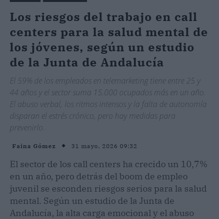
Los riesgos del trabajo en call
centers para la salud mental de
los jóvenes, según un estudio
de la Junta de Andalucía
El 59% de los empleados en telemarketing tiene entre 25 y
44 años y el sector suma 15.000 ocupados más en un año.
El abuso verbal, los ritmos intensos y la falta de autonomía
disparan el estrés crónico, pero hay medidas para
prevenirlo.
31 mayo, 2026 09:32
Faina Gómez
El sector de los call centers ha crecido un 10,7%
en un año, pero detrás del boom de empleo
juvenil se esconden riesgos serios para la salud
mental. Según un estudio de la Junta de
Andalucía, la alta carga emocional y el abuso