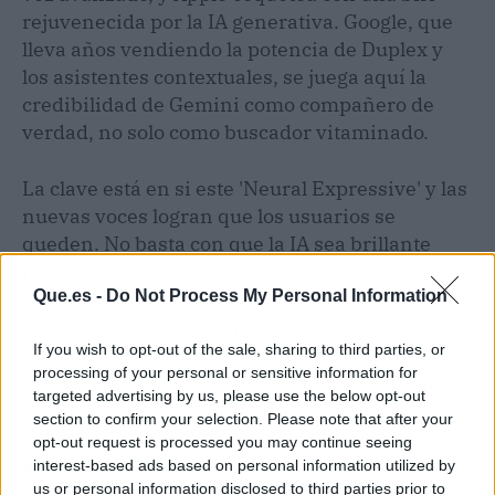
rejuvenecida por la IA generativa. Google, que
lleva años vendiendo la potencia de Duplex y
los asistentes contextuales, se juega aquí la
credibilidad de Gemini como compañero de
verdad, no solo como buscador vitaminado.
La clave está en si este 'Neural Expressive' y las
nuevas voces logran que los usuarios se
queden. No basta con que la IA sea brillante
respondiendo preguntas de historia; tiene que
Que.es -
Do Not Process My Personal Information
caerte bien mientras lo hace. Y eso, de
momento, solo se consigue con sutileza. El
If you wish to opt-out of the sale, sharing to third parties, or
precedente no es alentador: los asistentes de
processing of your personal or sensitive information for
voz llevan una década prometiendo naturalidad
targeted advertising by us, please use the below opt-out
y casi siempre se quedan en un peldaño por
section to confirm your selection. Please note that after your
debajo de lo que muestra el tráiler. Esta vez, al
opt-out request is processed you may continue seeing
menos, la mejora es tangible desde el primer
interest-based ads based on personal information utilized by
us or personal information disclosed to third parties prior to
día.