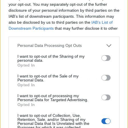
your opt-out. You may separately opt-out of the further
disclosure of your personal information by third parties on the
Hype-O-Meter
IAB’s list of downstream participants. This information may
also be disclosed by us to third parties on the
IAB’s List of
Nivel de hype: 7/10.
Google refina la
Downstream Participants
that may further disclose it to other
experiencia con cambios estéticos y voces más
third parties.
humanas, pero sin dar el campanazo. La
Personal Data Processing Opt Outs
latencia reducida promete, aunque faltan cifras
para celebrarlo. Está bien, pero guardamos el
I want to opt-out of the Sharing of my
personal data.
10 para cuando la IA me traiga un café.
Opted In
I want to opt-out of the Sale of my
El resumen para vagos (TL;DR)
Personal Data.
Opted In
🎯
¿Qué ha pasado?
Google ha lanzado la versión 17.26 de
I want to opt-out of processing my
Gemini con iconos rediseñados y voces más naturales.
Personal Data for Targeted Advertising.
Opted In
🔥
¿Por qué importa?
Porque la naturalidad al hablar marca la
diferencia entre usar la IA o abandonarla.
I want to opt-out of Collection, Use,
Retention, Sale, and/or Sharing of my
Personal Data that Is Unrelated with the
🤔
¿Nos afecta o es solo un meme?
Afecta si usas Gemini a
Purposes for which it was collected.