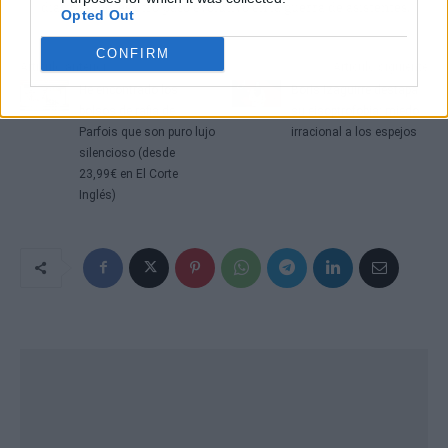
diario; si no, es otro paso evolutivo en la guerra de asistentes.
Opted Out
CONFIRM
Artículo anterior
Artículo siguiente
He encontrado los
Boris Izaguirre destapa
bolsos de rafia de
su eisoptrofobia: miedo
Parfois que son puro lujo
irracional a los espejos
silencioso (desde
23,99€ en El Corte
Inglés)