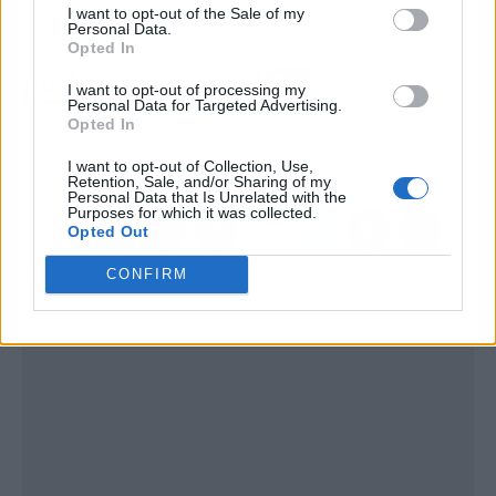
I want to opt-out of the Sale of my
Personal Data.
Opted In
Artículo anterior
Artículo siguiente
El peligro del spray nasal
Matt Damon se cuela en
I want to opt-out of processing my
bronceador: la moda de
la nueva película de los
Personal Data for Targeted Advertising.
Opted In
inhalar melanotan 2 ya
Daniels tras la salida de
preocupa en Reino Unido
Ryan Gosling
I want to opt-out of Collection, Use,
Retention, Sale, and/or Sharing of my
Personal Data that Is Unrelated with the
Purposes for which it was collected.
Opted Out
CONFIRM