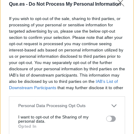
fiesta se está acabando.
Que.es -
Do Not Process My Personal Information
Hype-O-Meter
If you wish to opt-out of the sale, sharing to third parties, or
processing of your personal or sensitive information for
Nivel de hype: 2/10.
No hay nada que celebrar:
targeted advertising by us, please use the below opt-out
section to confirm your selection. Please note that after your
Google ha aplicado un recorte invisible que
opt-out request is processed you may continue seeing
perjudica a quienes le pagan. Si eres usuario de
interest-based ads based on personal information utilized by
pago, la reacción más sensata es cabrearse.
us or personal information disclosed to third parties prior to
your opt-out. You may separately opt-out of the further
El resumen para vagos (TL;DR)
disclosure of your personal information by third parties on the
IAB’s list of downstream participants. This information may
also be disclosed by us to third parties on the
IAB’s List of
🎯
¿Qué ha pasado?
Gemini ha cambiado sus límites de pago:
Downstream Participants
that may further disclose it to other
ahora cuenta recursos computacionales, no mensajes.
third parties.
🔥
¿Por qué importa?
Los usuarios de pago ven bloqueos con
Personal Data Processing Opt Outs
muy pocas interacciones y sin aviso previo.
I want to opt-out of the Sharing of my
🤔
¿Nos afecta o es solo un meme?
Te afecta si pagas Google AI
personal data.
Pro; si eres gratis, sigue igual. Pero marca una tendencia
Opted In
preocupante.