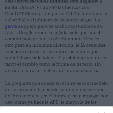
con conversaciones infinitas está llegando a
su fin
. OpenAI ya apretó las tuercas con
ChatGPT Plus a principios de 2025, limitando la
velocidad y el número de sesiones largas. La
gente
se quejó, pero se acabó acostumbrando.
Ahora Google repite la jugada, solo que sin el
comunicado previo. Lo de Mountain View es
otro paso en la misma dirección: la IA consume
muchos recursos y las empresas tienen que
rentabilizar cada token. El problema aquí no es
tanto el cambio como la forma de hacerlo, sin
avisar, ni ofrecer métricas claras al usuario.
La pregunta que queda en el aire es si el modelo
de suscripción fija puede sobrevivir a este tipo
de limitaciones, y si el futuro pasa por pagar por
uso (como ya hace la API), la mayoría de los
usuarios de a pie quedarán fuera. Vamos, que la