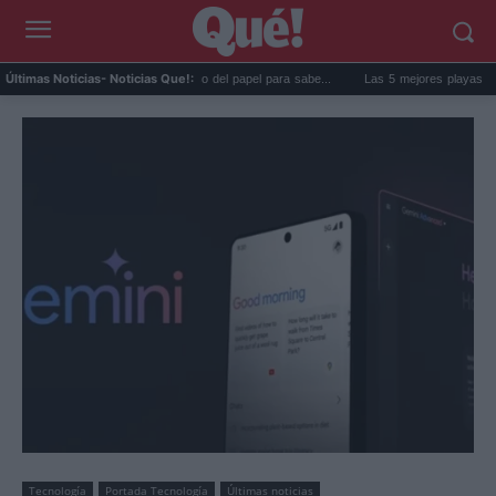
La goma de la nevera: el truco del papel para sabe...
Las 5 mejores playas de Formen
Últimas Noticias
- Noticias Que!:
Tecnología
Portada Tecnología
Últimas noticias