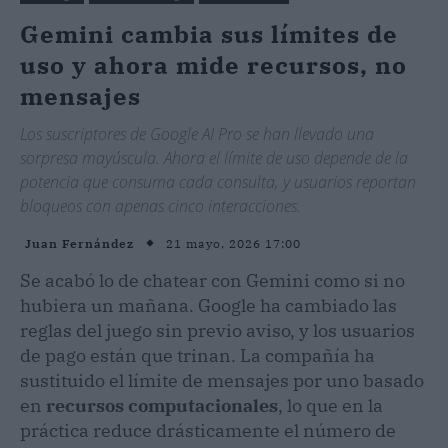
Gemini cambia sus límites de
uso y ahora mide recursos, no
mensajes
Los suscriptores de Google AI Pro se han llevado una
sorpresa mayúscula. Ahora el límite de uso depende de la
potencia que consuma cada consulta, y usuarios reportan
bloqueos con apenas cinco interacciones.
21 mayo, 2026 17:00
Juan Fernández
Se acabó lo de chatear con Gemini como si no
hubiera un mañana. Google ha cambiado las
reglas del juego sin previo aviso, y los usuarios
de pago están que trinan. La compañía ha
sustituido el límite de mensajes por uno basado
en
recursos computacionales
, lo que en la
práctica reduce drásticamente el número de