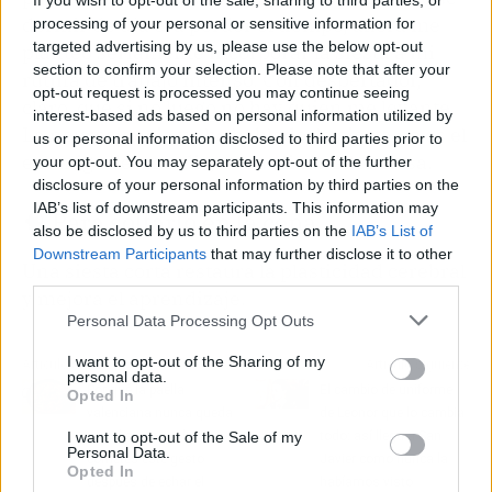
If you wish to opt-out of the sale, sharing to third parties, or
dormir de día era perder el tiempo, ahora me
processing of your personal or sensitive information for
targeted advertising by us, please use the below opt-out
planteo seriamente incorporar la siesta a mi
section to confirm your selection. Please note that after your
rutina de trabajo intenso. Con despertador,
opt-out request is processed you may continue seeing
claro, que si no luego no hay quien me levante.
interest-based ads based on personal information utilized by
La neurociencia ya ha hablado: la siesta no es el
us or personal information disclosed to third parties prior to
enemigo del estudio, es su aliada silenciosa.
your opt-out. You may separately opt-out of the further
disclosure of your personal information by third parties on the
IAB’s list of downstream participants. This information may
🧠 Para soltarlo en la cena
also be disclosed by us to third parties on the
IAB’s List of
Downstream Participants
that may further disclose it to other
Una siesta corta restaura la plasticidad cerebral
third parties.
y mejora el aprendizaje.
Personal Data Processing Opt Outs
I want to opt-out of the Sharing of my
Artículo anterior
Artículo siguiente
personal data.
Por qué la paella
El cambio de uniforme
Opted In
valenciana nunca queda
de Leonor que lo cambia
con el arroz suelto si
todo: así llega a San
I want to opt-out of the Sale of my
Personal Data.
cometes este gesto
Javier como nunca la
Opted In
después de echar el
habíamos visto