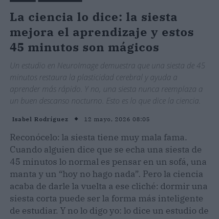
La ciencia lo dice: la siesta
mejora el aprendizaje y estos
45 minutos son mágicos
Un estudio en NeuroImage demuestra que una siesta de 45
minutos restaura la plasticidad cerebral y ayuda a
aprender más rápido. Y no, una siesta nunca reemplaza a
un buen descanso nocturno. Esto es lo que dice la ciencia.
12 mayo, 2026 08:05
Isabel Rodríguez
Reconócelo: la siesta tiene muy mala fama.
Cuando alguien dice que se echa una siesta de
45 minutos lo normal es pensar en un sofá, una
manta y un “hoy no hago nada”. Pero la ciencia
acaba de darle la vuelta a ese cliché: dormir una
siesta corta puede ser la forma más inteligente
de estudiar. Y no lo digo yo: lo dice un estudio de