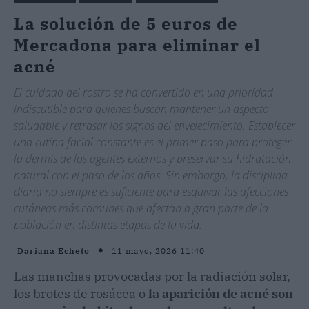
La solución de 5 euros de
Mercadona para eliminar el
acné
El cuidado del rostro se ha convertido en una prioridad
indiscutible para quienes buscan mantener un aspecto
saludable y retrasar los signos del envejecimiento. Establecer
una rutina facial constante es el primer paso para proteger
la dermis de los agentes externos y preservar su hidratación
natural con el paso de los años. Sin embargo, la disciplina
diaria no siempre es suficiente para esquivar las afecciones
cutáneas más comunes que afectan a gran parte de la
población en distintas etapas de la vida.
11 mayo, 2026 11:40
Dariana Echeto
Las manchas provocadas por la radiación solar,
los brotes de rosácea o
la aparición de acné son