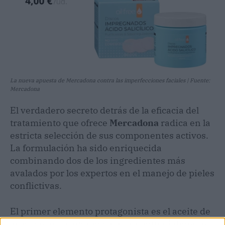
La nueva apuesta de Mercadona contra las imperfecciones faciales | Fuente:
Mercadona
El verdadero secreto detrás de la eficacia del
tratamiento que ofrece
Mercadona
radica en la
estricta selección de sus componentes activos.
La formulación ha sido enriquecida
combinando dos de los ingredientes más
avalados por los expertos en el manejo de pieles
conflictivas.
El primer elemento protagonista es el aceite de
árbol de té, un extracto natural mundialmente