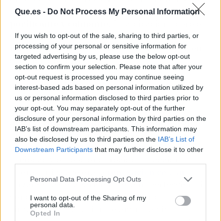
reconocido por su alto poder antiséptico,
Que.es -
Do Not Process My Personal Information
purificante y calmante.
Su aplicación sobre el
grano reduce drásticamente la inflamación
If you wish to opt-out of the sale, sharing to third parties, or
processing of your personal or sensitive information for
inicial y mejora la textura del área afectada en
targeted advertising by us, please use the below opt-out
cuestión de horas.
section to confirm your selection. Please note that after your
opt-out request is processed you may continue seeing
El segundo pilar de esta fórmula comercializada
interest-based ads based on personal information utilized by
en
Mercadona
es el ácido salicílico, un beta
us or personal information disclosed to third parties prior to
your opt-out. You may separately opt-out of the further
hidroxiácido indispensable en cualquier
disclosure of your personal information by third parties on the
arsenal
contra el acné
. Este compuesto ejerce
IAB’s list of downstream participants. This information may
una exfoliación química suave pero profunda,
also be disclosed by us to third parties on the
IAB’s List of
logrando penetrar en los poros para disolver la
Downstream Participants
that may further disclose it to other
suciedad y el sebo endurecido. Su acción
third parties.
queratolítica acelera la
renovación celular
,
Personal Data Processing Opt Outs
forzando la desaparición de la imperfección sin
generar un trauma en el tejido sano
I want to opt-out of the Sharing of my
personal data.
circundante. La fusión de ambos activos
Opted In