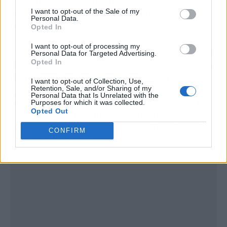
garantiza que el grano no solo quede camuflado,
I want to opt-out of the Sale of my
sino que reciba un tratamiento de choque
Personal Data.
intensivo.
Opted In
I want to opt-out of processing my
Elegir un remedio para el acné conlleva riesgos
Personal Data for Targeted Advertising.
Opted In
importantes si no se atiende al tipo de cutis del
individuo. Las formulaciones demasiado
I want to opt-out of Collection, Use,
agresivas suelen desequilibrar la barrera
Retention, Sale, and/or Sharing of my
Personal Data that Is Unrelated with the
protectora natural de la epidermis. La solución
Purposes for which it was collected.
Opted Out
que presenta
Mercadona
aporta una gran
ventaja al estar clasificada como libre de aceites
CONFIRM
e ingredientes comedogénicos.