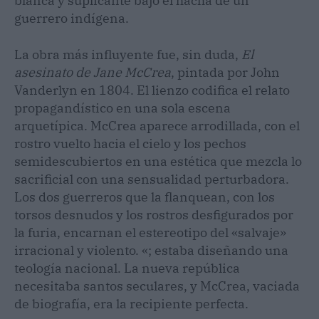
blanca y suplicante bajo el hacha de un
guerrero indígena.
La obra más influyente fue, sin duda,
El
asesinato de Jane McCrea
, pintada por John
Vanderlyn en 1804. El lienzo codifica el relato
propagandístico en una sola escena
arquetípica. McCrea aparece arrodillada, con el
rostro vuelto hacia el cielo y los pechos
semidescubiertos en una estética que mezcla lo
sacrificial con una sensualidad perturbadora.
Los dos guerreros que la flanquean, con los
torsos desnudos y los rostros desfigurados por
la furia, encarnan el estereotipo del «salvaje»
irracional y violento. «; estaba diseñando una
teología nacional. La nueva república
necesitaba santos seculares, y McCrea, vaciada
de biografía, era la recipiente perfecta.