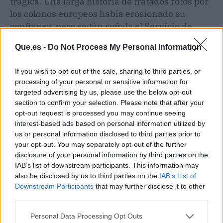
trágica. Una larga historia de tratados rotos por
los colonos europeos había erosionado su
confianza, pero según señala el Servicio de
Parques Nacionales (NPS), la mayoría de las
Que.es -
Do Not Process My Personal Information
tribus de Nueva York «se aliaron con la corona
debido a las viejas alianzas y a la creencia de
If you wish to opt-out of the sale, sharing to third parties, or
que tenían más posibilidades de conservar sus
processing of your personal or sensitive information for
tierras bajo el dominio inglés». No obstante, la
targeted advertising by us, please use the below opt-out
guerra también dividió a los iroqueses: dos de
section to confirm your selection. Please note that after your
las seis naciones optaron por luchar del lado de
opt-out request is processed you may continue seeing
interest-based ads based on personal information utilized by
los patriotas.
us or personal information disclosed to third parties prior to
your opt-out. You may separately opt-out of the further
disclosure of your personal information by third parties on the
IAB’s list of downstream participants. This information may
also be disclosed by us to third parties on the
IAB’s List of
Downstream Participants
that may further disclose it to other
third parties.
Personal Data Processing Opt Outs