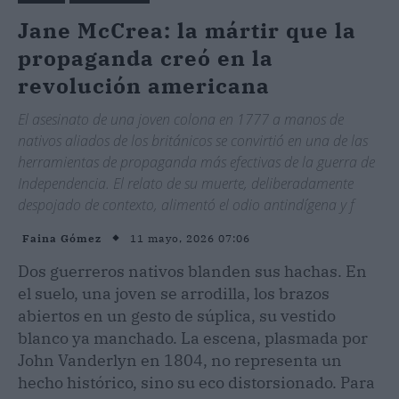
Jane McCrea: la mártir que la
propaganda creó en la
revolución americana
El asesinato de una joven colona en 1777 a manos de
nativos aliados de los británicos se convirtió en una de las
herramientas de propaganda más efectivas de la guerra de
Independencia. El relato de su muerte, deliberadamente
despojado de contexto, alimentó el odio antindígena y f
11 mayo, 2026 07:06
Faina Gómez
Dos guerreros nativos blanden sus hachas. En
el suelo, una joven se arrodilla, los brazos
abiertos en un gesto de súplica, su vestido
blanco ya manchado. La escena, plasmada por
John Vanderlyn en 1804, no representa un
hecho histórico, sino su eco distorsionado. Para