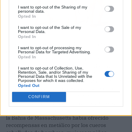
I want to opt-out of the Sharing of my
personal data.
Opted In
I want to opt-out of the Sale of my
Personal Data.
Opted In
La acusación de «escalpamiento», convertida
I want to opt-out of processing my
en la prueba irrefutable de la barbarie
Personal Data for Targeted Advertising.
Opted In
indígena, era otro ejercicio de cinismo
histórico. Como documenta la historiadora
I want to opt-out of Collection, Use,
Retention, Sale, and/or Sharing of my
Mairin Odle en
Under the Skin: Tattoos, Scalps
Personal Data that Is Unrelated with the
and the Contested Language of Bodies in Early
Purposes for which it was collected.
Opted Out
America
, la práctica tenía «claros paralelismos
con las propias formas europeas de tomar
CONFIRM
trofeos y violencia ritual». Durante la Guerra
Franco-India, dos décadas antes, la colonia de
la Bahía de Massachusetts había ofrecido
recompensas en metálico por los cueros