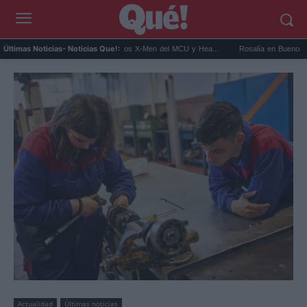
it Connor será Cíclope en los X-Men del MCU y Hea...
Rosalía en Buenos Aires: detie
Últimas Noticias
- Noticias Que!:
Actualidad
Últimas noticias