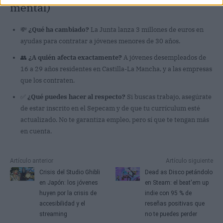
mental)
💸
¿Qué ha cambiado?
La Junta lanza 3 millones de euros en
ayudas para contratar a jóvenes menores de 30 años.
👥
¿A quién afecta exactamente?
A jóvenes desempleados de
16 a 29 años residentes en Castilla-La Mancha, y a las empresas
que los contraten.
✅
¿Qué puedes hacer al respecto?
Si buscas trabajo, asegúrate
de estar inscrito en el Sepecam y de que tu currículum esté
actualizado. No te garantiza empleo, pero sí que te tengan más
en cuenta.
Artículo anterior
Artículo siguiente
Crisis del Studio Ghibli
Dead as Disco petándolo
en Japón: los jóvenes
en Steam: el beat'em up
huyen por la crisis de
indie con 95 % de
accesibilidad y el
reseñas positivas que
streaming
no te puedes perder