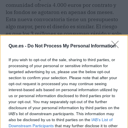
comunidad ofrecía 4.000 euros por contrato y
los fondos se agotaron en apenas dos meses.
Esta nueva convocatoria tiene un presupuesto
algo mayor, pero el diseño es similar. El riesgo
es que los 3 millones se consuman rápido y solo
unos pocos se beneficien, mientras la mayoría
Que.es -
Do Not Process My Personal Information
seguirá viendo cómo los contratos temporales
encadenados siguen siendo la norma.
If you wish to opt-out of the sale, sharing to third parties, or
processing of your personal or sensitive information for
Además, muchas de estas ayudas obligan a que
targeted advertising by us, please use the below opt-out
el contrato sea indefinido, lo que disuade a las
section to confirm your selection. Please note that after your
empresas más pequeñas. Aunque está bien que
opt-out request is processed you may continue seeing
interest-based ads based on personal information utilized by
se prime la estabilidad, lo cierto es que la
us or personal information disclosed to third parties prior to
mayoría de los jóvenes de la región acaban en
your opt-out. You may separately opt-out of the further
trabajos temporales, de unos meses, sin opción
disclosure of your personal information by third parties on the
a ayuda. Resumiendo: la intención es buena,
IAB’s list of downstream participants. This information may
pero
se queda corta en cantidad y en la
also be disclosed by us to third parties on the
IAB’s List of
realidad del día a día
. De momento, toca
Downstream Participants
that may further disclose it to other