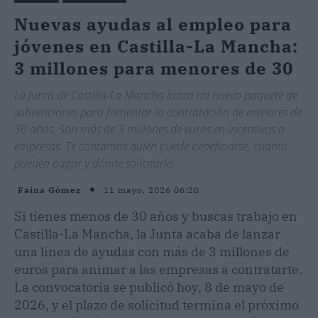
Nuevas ayudas al empleo para
jóvenes en Castilla-La Mancha:
3 millones para menores de 30
La Junta de Castilla-La Mancha lanza un nuevo paquete de
subvenciones para fomentar la contratación de menores de
30 años. Son más de 3 millones de euros en incentivos a
empresas. Te contamos quién puede beneficiarse, cuánto
pueden pagar y dónde solicitarlo.
11 mayo, 2026 06:20
Faina Gómez
Si tienes menos de 30 años y buscas trabajo en
Castilla-La Mancha, la Junta acaba de lanzar
una línea de ayudas con más de 3 millones de
euros para animar a las empresas a contratarte.
La convocatoria se publicó hoy, 8 de mayo de
2026, y el plazo de solicitud termina el próximo