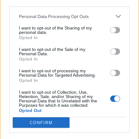
third parties.
apuntarse y cruzar los dedos.
Personal Data Processing Opt Outs
📅 Dónde y cuándo
I want to opt-out of the Sharing of my
personal data.
Plazo:
Desde el 8 de mayo hasta el 7 de junio de 2026.
Opted In
Quién puede pedirlo:
Empresas, autónomos y entidades con
I want to opt-out of the Sale of my
Personal Data.
centro de trabajo en Castilla-La Mancha que contraten jóvenes
Opted In
menores de 30 años en situación de desempleo.
I want to opt-out of processing my
Cuánto:
Hasta 6.000 euros por contrato indefinido a jornada
Personal Data for Targeted Advertising.
completa. Proporcional en tiempo parcial.
Opted In
Dónde se solicita:
A través de la sede electrónica de la Junta de
I want to opt-out of Collection, Use,
Comunidades de Castilla-La Mancha, en el apartado de ayudas
Retention, Sale, and/or Sharing of my
Personal Data that Is Unrelated with the
al empleo.
(La convocatoria se ha publicado hoy en el Diario
Purposes for which it was collected.
Oficial de Castilla-La Mancha; busca el extracto en la web
Opted Out
oficial.)
CONFIRM
En resumen (para tu bolsillo y tu salud