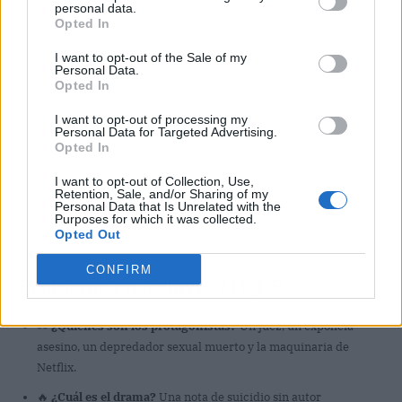
personal data.
Opted In
I want to opt-out of the Sale of my
Personal Data.
Opted In
I want to opt-out of processing my
Personal Data for Targeted Advertising.
Opted In
I want to opt-out of Collection, Use,
Retention, Sale, and/or Sharing of my
Personal Data that Is Unrelated with the
Purposes for which it was collected.
Opted Out
CONFIRM
El chisme en 3 claves (TL;DR)
👀
¿Quiénes son los protagonistas?
Un juez, un expolicía
asesino, un depredador sexual muerto y la maquinaria de
Netflix.
🔥
¿Cuál es el drama?
Una nota de suicidio sin autor