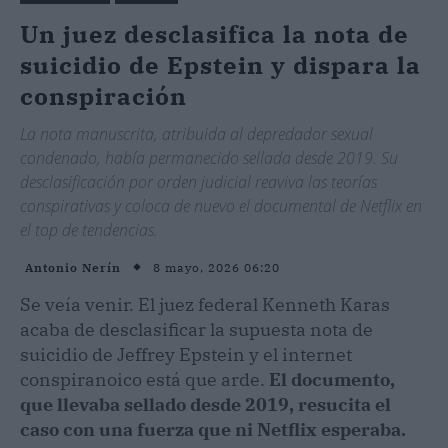
Un juez desclasifica la nota de
suicidio de Epstein y dispara la
conspiración
La nota manuscrita, atribuida al depredador sexual
condenado, había permanecido sellada desde 2019. Su
desclasificación por orden judicial reaviva las teorías
conspirativas y coloca de nuevo el documental de Netflix en
el top de tendencias.
8 mayo, 2026 06:20
Antonio Nerín
Se veía venir. El juez federal Kenneth Karas
acaba de desclasificar la supuesta nota de
suicidio de Jeffrey Epstein y el internet
conspiranoico está que arde.
El documento,
que llevaba sellado desde 2019, resucita el
caso con una fuerza que ni Netflix esperaba.