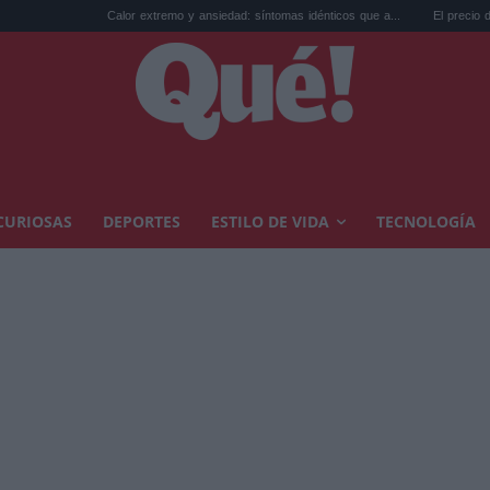
Calor extremo y ansiedad: síntomas idénticos que a...
El precio de la vivienda en V
CURIOSAS
DEPORTES
ESTILO DE VIDA
TECNOLOGÍA