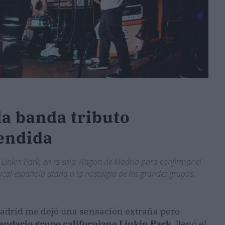
la banda tributo
endida
a Linkin Park, en la sala Wagon de Madrid para confirmar el
ical española atada a la nostalgia de los grandes grupos.
 Madrid me dejó una sensación extraña pero
gendario grupo californiano Linkin Park
, llenó el