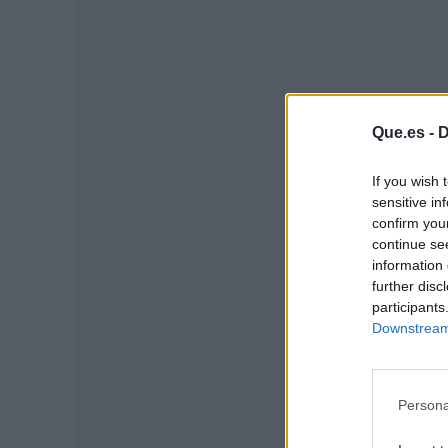
Que.es -
D
If you wish 
sensitive in
P
confirm you
continue se
information 
further disc
participants
Downstream 
Persona