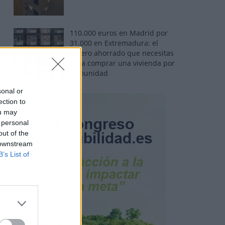
110.000 euros en Madrid por
31.000 en Extremadura: el
dinero ahorrado que necesitas
para comprar una vivienda por
comunidad
sonal or
ection to
ou may
 personal
out of the
 downstream
B’s List of