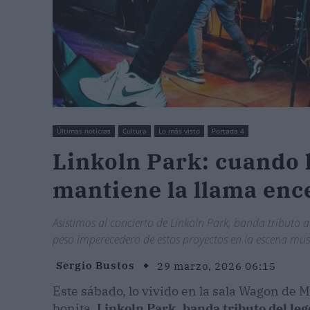
Últimas noticias
Cultura
Lo más visto
Portada 4
Linkoln Park: cuando 
mantiene la llama enc
Asistimos al concierto de Linkoln Park, banda tributo 
peso imperecedero de estos proyectos en la escena mus
Sergio Bustos
29 marzo, 2026 06:15
Este sábado, lo vivido en la sala Wagon de
bonita.
Linkoln Park, banda tributo del le