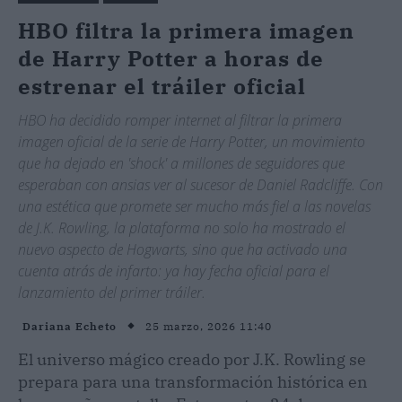
HBO filtra la primera imagen
de Harry Potter a horas de
estrenar el tráiler oficial
HBO ha decidido romper internet al filtrar la primera
imagen oficial de la serie de Harry Potter, un movimiento
que ha dejado en 'shock' a millones de seguidores que
esperaban con ansias ver al sucesor de Daniel Radcliffe. Con
una estética que promete ser mucho más fiel a las novelas
de J.K. Rowling, la plataforma no solo ha mostrado el
nuevo aspecto de Hogwarts, sino que ha activado una
cuenta atrás de infarto: ya hay fecha oficial para el
lanzamiento del primer tráiler.
25 marzo, 2026 11:40
Dariana Echeto
El universo mágico creado por J.K. Rowling se
prepara para una transformación histórica en