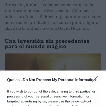
dirección, ambos avalados por su éxito en la
multipremiada serie Succession. Además, la
autora original, J.K. Rowling, mantiene un papel
activo como productora ejecutiva junto a figuras
clave de la industria como David Heyman.
Una inversión sin precedentes
para el mundo mágico
Que.es -
Do Not Process My Personal Information
If you wish to opt-out of the sale, sharing to third parties, or
processing of your personal or sensitive information for
targeted advertising by us, please use the below opt-out