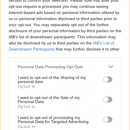
section to confirm your selection. Please note that after your
opt-out request is processed you may continue seeing
Una
inversión
sin precedentes para el mundo mágico | Fuente: HBO
interest-based ads based on personal information utilized by
us or personal information disclosed to third parties prior to
Desde la cúpula directiva de la cadena son
your opt-out. You may separately opt-out of the further
plenamente conscientes de la presión que
disclosure of your personal information by third parties on the
IAB’s list of downstream participants. This information may
rodea a este reinicio. Sarah Aubrey, ejecutiva de
also be disclosed by us to third parties on the
IAB’s List of
HBO Max, compartió recientemente algunos
Downstream Participants
that may further disclose it to other
detalles sobre la envergadura del proyecto
third parties.
durante un encuentro profesional en Francia.
La directiva subrayó que no se están
Personal Data Processing Opt Outs
escatimando recursos para que la serie esté a la
I want to opt-out of the Sharing of my
altura de lo que el nombre de
Harry Potter
personal data.
Opted In
representa para millones de personas en todo
el planeta.
I want to opt-out of the Sale of my
Personal Data.
Opted In
Como parte de las acciones de marketing, la
compañía permitió que diversos creadores de
I want to opt-out of processing my
Personal Data for Targeted Advertising.
contenido e influencers visitaran el set de
Opted In