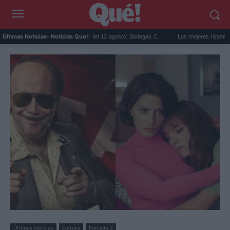
Eclipse solar en Cariñena del 12 agosto: Bodegas C...
Las mejores hipotecas de agos
Últimas Noticias
- Noticias Que!:
Últimas noticias
Cultura
Portada 2