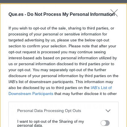
La realidad es que el cine español está bien
encaminado para tener su mejor año desde
Que.es -
Do Not Process My Personal Information
inicios de la década.
De hecho, según lo señala
el periodista especializado, los buenos números
If you wish to opt-out of the sale, sharing to third parties, or
del primer trimestre, sumados a lo que se
processing of your personal or sensitive information for
targeted advertising by us, please use the below opt-out
espera de la cosecha de festivales con cintas de
section to confirm your selection. Please note that after your
directores como Rodrigo Sorogoyen o Los Javis,
opt-out request is processed you may continue seeing
apuntan a una buena relación con el público y
interest-based ads based on personal information utilized by
la taquilla. Además, hay espacio para la
us or personal information disclosed to third parties prior to
comedia blanca familiar que Segura ha dejado
your opt-out. You may separately opt-out of the further
disclosure of your personal information by third parties on the
libre, con los estrenos de la segunda parte de
IAB’s list of downstream participants. This information may
"Familia Benetton" y el regreso de "Tadeo
also be disclosed by us to third parties on the
IAB’s List of
Jones" ocupando este espacio.
Downstream Participants
that may further disclose it to other
third parties.
¿QUÉ SE PUEDE ESPERAR DEL
Personal Data Processing Opt Outs
RESTO DEL AÑO?
I want to opt-out of the Sharing of my
Lo cierto es que, tanto en España como a nivel
personal data.