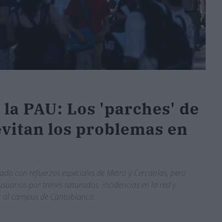
la PAU: Los 'parches' de
evitan los problemas en
do con refuerzos especiales de Metro y Cercanías, pero
uarios por trenes saturados, incidencias en la red y
ar al campus de Cantoblanco.