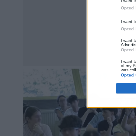
I want t
Opted 
I want t
Opted 
I want 
Advertis
Opted 
I want t
of my P
was col
Opted 