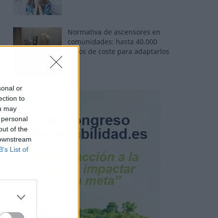
Normativa de ascensores en
comunidades: hasta 40.000
euros de coste para adaptarlos
sonal or
ection to
ou may
 personal
out of the
 downstream
B’s List of