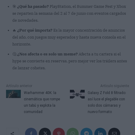
🎯
¿Qué ha pasado?
PlayStation, el Summer Game Fest y Xbox
se reparten la semana del 2 al 7 de junio con eventos cargados
de novedades.
🔥
¿Por qué importa?
Es la mayor concentración de anuncios
del año, con juegos muy esperados y hasta nueva consola en el
horizonte.
🤔
¿Nos afecta o es solo un meme?
Afecta a tu cartera si el
hype se convierte en reservas, pero mejor ver los tráilers antes
de lanzar cohetes.
Artículo anterior
Artículo siguiente
Warhammer 40K: la
Galaxy Z Fold 8 filtrado:
cinemática que rompe
así luce el plegable con
un tabú y explota la
solo dos cámaras y
comunidad
nuevo formato