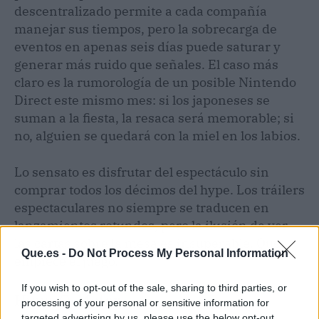
descentralizado permite a cada compañía
manejar sus tiempos, pero la sobrecarga de
eventos en apenas seis días puede saturar y
generar más ruido que señales. El caso más
claro es la rumorología de un posible Nintendo
Direct este mismo mes: si los japoneses se
suman a la fiesta, la resaca será memorable; si
no, alguien se quedará con la miel en los labios.
Lo sensato es disfrutar del espectáculo sin
comprar todos los décimos del hype. Los tráilers
espectaculares no siempre se traducen en
lanzamientos rotundos, pero la ilusión de ver
las cartas sobre la mesa es insuperable. Que
Que.es -
Do Not Process My Personal Information
empiece el juego.
If you wish to opt-out of the sale, sharing to third parties, or
Hype-O-Meter
processing of your personal or sensitive information for
targeted advertising by us, please use the below opt-out