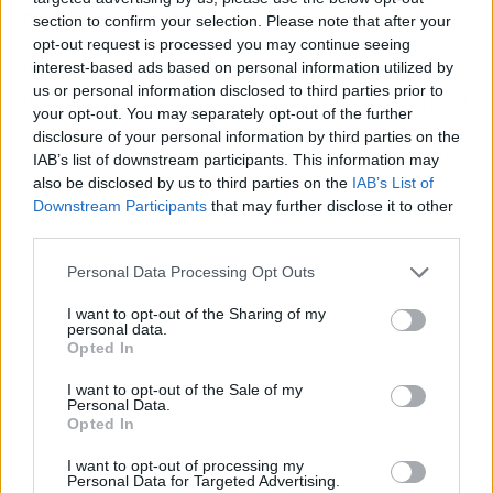
Nivel de hype: 8/10.
Tres eventos en seis días
section to confirm your selection. Please note that after your
con fichajes del calibre de Wolverine, God of
opt-out request is processed you may continue seeing
interest-based ads based on personal information utilized by
War, Resident Evil y Gears, más la sombra de
us or personal information disclosed to third parties prior to
una nueva consola de Microsoft. Motivos para el
your opt-out. You may separately opt-out of the further
subidón hay de sobra, pero la historia nos
disclosure of your personal information by third parties on the
recuerda que Geoff Keighley no es un genio de
IAB’s list of downstream participants. This information may
la lámpara y que Sony siempre juega al
also be disclosed by us to third parties on the
IAB’s List of
Downstream Participants
that may further disclose it to other
despiste. Ilusionados, sí; con cautela, también.
third parties.
Personal Data Processing Opt Outs
I want to opt-out of the Sharing of my
personal data.
Opted In
I want to opt-out of the Sale of my
Personal Data.
Opted In
I want to opt-out of processing my
Personal Data for Targeted Advertising.