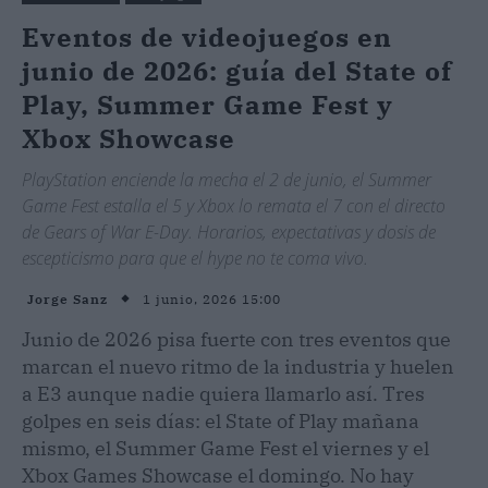
Eventos de videojuegos en
junio de 2026: guía del State of
Play, Summer Game Fest y
Xbox Showcase
PlayStation enciende la mecha el 2 de junio, el Summer
Game Fest estalla el 5 y Xbox lo remata el 7 con el directo
de Gears of War E-Day. Horarios, expectativas y dosis de
escepticismo para que el hype no te coma vivo.
1 junio, 2026 15:00
Jorge Sanz
Junio de 2026 pisa fuerte con tres eventos que
marcan el nuevo ritmo de la industria y huelen
a E3 aunque nadie quiera llamarlo así. Tres
golpes en seis días: el State of Play mañana
mismo, el Summer Game Fest el viernes y el
Xbox Games Showcase el domingo. No hay