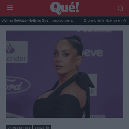
ansiedad: síntomas idénticos que a...
El precio de la vivienda en Valencia sube a 3.48
Últimas Noticias
- Noticias Que!:
Últimas noticias
Televisión