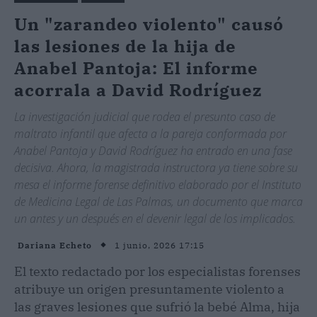
Un "zarandeo violento" causó
las lesiones de la hija de
Anabel Pantoja: El informe
acorrala a David Rodríguez
La investigación judicial que rodea el presunto caso de
maltrato infantil que afecta a la pareja conformada por
Anabel Pantoja y David Rodríguez ha entrado en una fase
decisiva. Ahora, la magistrada instructora ya tiene sobre su
mesa el informe forense definitivo elaborado por el Instituto
de Medicina Legal de Las Palmas, un documento que marca
un antes y un después en el devenir legal de los implicados.
1 junio, 2026 17:15
Dariana Echeto
El texto redactado por los especialistas forenses
atribuye un origen presuntamente violento a
las graves lesiones que sufrió la bebé Alma, hija