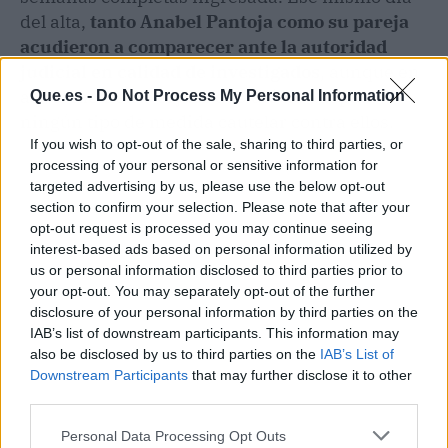
del alta,
tanto Anabel Pantoja como su pareja
acudieron a comparecer ante la autoridad
judicial en calidad de investigados
, aunque en
aquel momento el juez decidió no adoptar
Que.es -
Do Not Process My Personal Information
ningún tipo de medida cautelar contra ellos.
If you wish to opt-out of the sale, sharing to third parties, or
processing of your personal or sensitive information for
targeted advertising by us, please use the below opt-out
section to confirm your selection. Please note that after your
opt-out request is processed you may continue seeing
interest-based ads based on personal information utilized by
us or personal information disclosed to third parties prior to
your opt-out. You may separately opt-out of the further
disclosure of your personal information by third parties on the
IAB’s list of downstream participants. This information may
also be disclosed by us to third parties on the
IAB’s List of
Downstream Participants
that may further disclose it to other
third parties.
Personal Data Processing Opt Outs