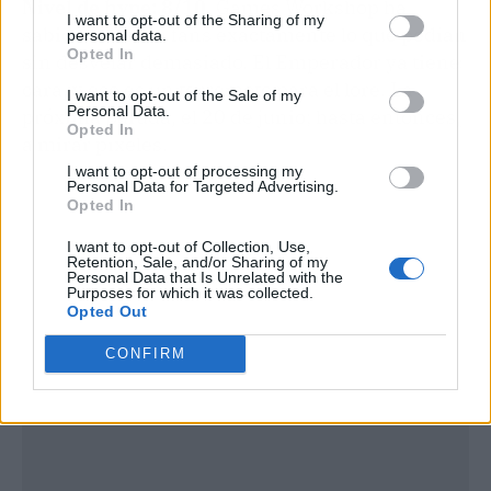
Nivel de hype: 8/10.
Games Workshop ha
I want to opt-out of the Sharing of my
sabido dar a los fans exactamente lo que pedían
personal data.
Opted In
sin desvelar demasiado. El Emperador ya tiene
cara, y eso es un terremoto para el lore. La
I want to opt-out of the Sale of my
Personal Data.
próxima parada, el 20 de junio; hasta entonces,
Opted In
a mirar píxeles.
I want to opt-out of processing my
Personal Data for Targeted Advertising.
Opted In
I want to opt-out of Collection, Use,
Retention, Sale, and/or Sharing of my
Personal Data that Is Unrelated with the
Purposes for which it was collected.
Opted Out
CONFIRM