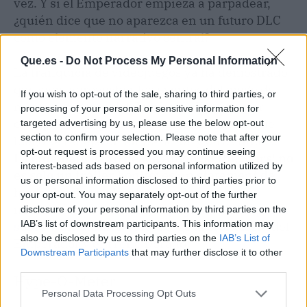
vez. Y si el Emperador empieza a parpadear,
¿quién dice que no aparezca en un futuro DLC
como elemento narrativo central?
Que.es -
Do Not Process My Personal Information
La franquicia de videojuegos ya ha demostrado
que sabe aprovechar los eventos del juego de
If you wish to opt-out of the sale, sharing to third parties, or
mesa: el regreso del Comisario Yarrick, por
processing of your personal or sensitive information for
ejemplo, anticipó movimientos en el lore que
targeted advertising by us, please use the below opt-out
section to confirm your selection. Please note that after your
luego se reflejaron en
Darktide
y otros títulos.
opt-out request is processed you may continue seeing
La cinemática 'No Peace Amongst the Stars' no
interest-based ads based on personal information utilized by
es solo un tráiler bonito; es un statement de
us or personal information disclosed to third parties prior to
hacia dónde va el universo
. Para quien
your opt-out. You may separately opt-out of the further
necesite contexto extra, la
página de Wikipedia
disclosure of your personal information by third parties on the
IAB’s list of downstream participants. This information may
sobre Warhammer 40K
recoge la cronología del
also be disclosed by us to third parties on the
IAB’s List of
Emperador y el Trono Dorado.
Downstream Participants
that may further disclose it to other
third parties.
Hype-O-Meter
Personal Data Processing Opt Outs