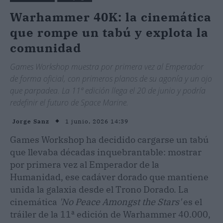
Warhammer 40K: la cinemática
que rompe un tabú y explota la
comunidad
Games Workshop muestra por primera vez al Emperador
de forma oficial, con primeros planos de su agonía y un ojo
que parpadea. La 11ª edición llega el 20 de junio y podría
redefinir el futuro de Space Marine.
1 junio, 2026 14:39
Jorge Sanz
Games Workshop ha decidido cargarse un tabú
que llevaba décadas inquebrantable: mostrar
por primera vez al Emperador de la
Humanidad, ese cadáver dorado que mantiene
unida la galaxia desde el Trono Dorado. La
cinemática
'No Peace Amongst the Stars'
es el
tráiler de la 11ª edición de Warhammer 40.000,