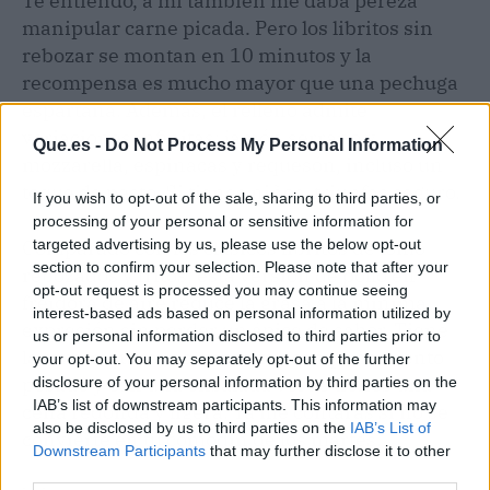
Te entiendo, a mí también me daba pereza
manipular carne picada. Pero los libritos sin
rebozar se montan en 10 minutos y la
recompensa es mucho mayor que una pechuga
espartana. Además, el relleno admite
variaciones infinitas: jamón serrano y
Que.es -
Do Not Process My Personal Information
mozzarella, espinacas y requesón, incluso un
toque de pesto. Si tienes niños, triunfas seguro.
If you wish to opt-out of the sale, sharing to third parties, or
processing of your personal or sensitive information for
Comparado con los clásicos libritos de lomo
targeted advertising by us, please use the below opt-out
section to confirm your selection. Please note that after your
rebozados y fritos, esta versión de pollo en
opt-out request is processed you may continue seeing
freidora de aire reduce la grasa a la mínima
interest-based ads based on personal information utilized by
expresión sin perder un ápice de sabor. Tiene
us or personal information disclosed to third parties prior to
la textura justa, no necesita acompañamiento
your opt-out. You may separately opt-out of the further
pesado y con una ensalada verde tienes una
disclosure of your personal information by third parties on the
IAB’s list of downstream participants. This information may
cena redonda y ligera. Ya me contarás si no se
also be disclosed by us to third parties on the
IAB’s List of
convierte en tu comodín de los martes.
Downstream Participants
that may further disclose it to other
third parties.