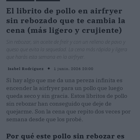
El librito de pollo en airfryer
sin rebozado que te cambia la
cena (más ligero y crujiente)
Sin rebozar, sin aceite de freír y con un relleno de pavo y
queso que evita la sequedad. La cena más rápida y ligera
que harás esta semana en la airfryer.
1 junio, 2026 20:00
Isabel Rodríguez
Si hay algo que me da una pereza infinita es
encender la airfryer para un pollo que luego
queda seco y sin gracia. Estos libritos de pollo
sin rebozar han conseguido que deje de
quejarme. Son la cena que repito dos veces por
semana desde que los probé.
Por qué este pollo sin rebozar es