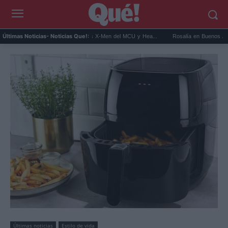
Connor será Cíclope en los X-Men del MCU y Hea...
Rosalía en Buenos Aires: detiene 
Últimas Noticias
- Noticias Que!:
Últimas noticias
Estilo de vida