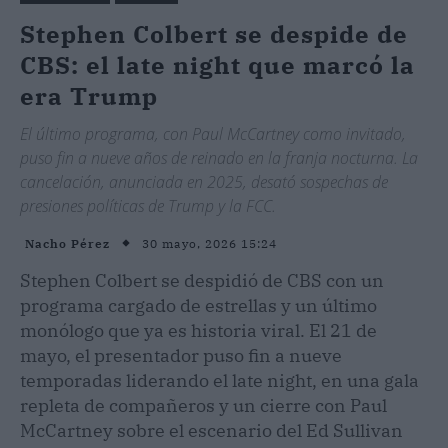
Stephen Colbert se despide de
CBS: el late night que marcó la
era Trump
El último programa, con Paul McCartney como invitado,
puso fin a nueve años de reinado en la franja nocturna. La
cancelación, anunciada en 2025, desató sospechas de
presiones políticas de Trump y la FCC.
30 mayo, 2026 15:24
Nacho Pérez
Stephen Colbert se despidió de CBS con un
programa cargado de estrellas y un último
monólogo que ya es historia viral. El 21 de
mayo, el presentador puso fin a nueve
temporadas liderando el late night, en una gala
repleta de compañeros y un cierre con Paul
McCartney sobre el escenario del Ed Sullivan