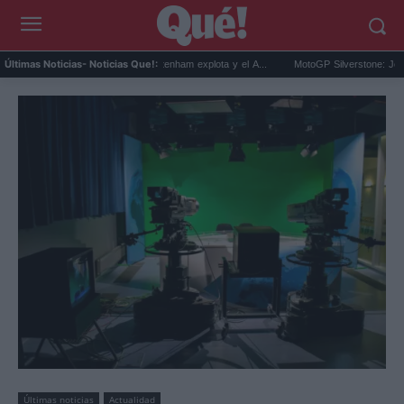
ti Romero Barcelona: el Tottenham explota y el A...
MotoGP Silverstone: Jorge Martín
Últimas Noticias
- Noticias Que!:
Últimas noticias
Actualidad