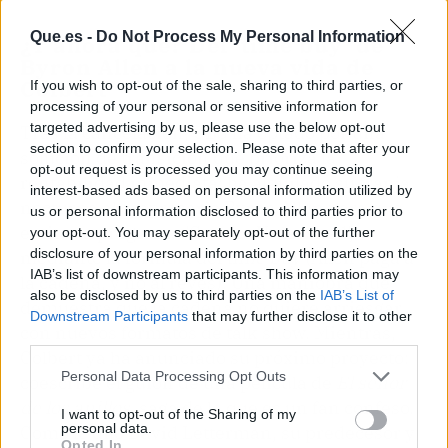
Que.es -
Do Not Process My Personal Information
¿Y ahora qué? Del 'time buy' de
Byron Allen a la nueva vida de
Colbert
If you wish to opt-out of the sale, sharing to third parties, or
processing of your personal or sensitive information for
targeted advertising by us, please use the below opt-out
Tras la cancelación, CBS ha optado por una
section to confirm your selection. Please note that after your
solución de transición que prioriza la
opt-out request is processed you may continue seeing
rentabilidad inmediata: ha alquilado su franja
interest-based ads based on personal information utilized by
nocturna al empresario Byron Allen para que
us or personal information disclosed to third parties prior to
emita su programa 'Comics Unleashed',
your opt-out. You may separately opt-out of the further
disclosure of your personal information by third parties on the
mediante la fórmula del
time buy
(Allen paga a
IAB’s list of downstream participants. This information may
la cadena, y no al revés). Una maniobra que
also be disclosed by us to third parties on the
IAB’s List of
demuestra que la cadena no quiere arriesgar
Downstream Participants
that may further disclose it to other
con nuevos formatos de talk show. Mientras,
third parties.
Colbert ya ha anunciado su próximo proyecto:
Personal Data Processing Opt Outs
coescribe el guion de una película de
El señor
de los anillos
, saga de la que es un fan confeso.
I want to opt-out of the Sharing of my
personal data.
Como le dijo David Letterman, su predecesor y
Opted In