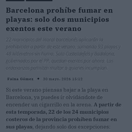
Barcelona prohíbe fumar en
playas: solo dos municipios
exentos este verano
22 municipios del litoral barcelonés aplicarán la
prohibición a partir de este verano, sumando 93 playas y
48 kilómetros sin humo. Solo Castelldefels y Badalona,
gobernados por el PP, quedan exentos por ahora. Las
ordenanzas permiten multar a quienes incumplan.
30 mayo, 2026 15:12
Faina Gómez
Si este verano piensas bajar a la playa en
Barcelona, ya puedes ir olvidándote de
encender un cigarrillo en la arena.
A partir de
esta temporada, 22 de los 24 municipios
costeros de la provincia prohíben fumar en
sus playas
, dejando solo dos excepciones: