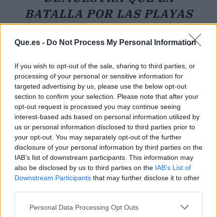
BATALLA POR LAS PLAYAS
SIN HUMO AÚN NO ESTÁ DEL
TODO GANADA.
Que.es -
Do Not Process My Personal Information
If you wish to opt-out of the sale, sharing to third parties, or
La próxima temporada traerá nuevas
processing of your personal or sensitive information for
decisiones. Si Castelldefels y Badalona ceden a
targeted advertising by us, please use the below opt-out
la presión o si otros municipios endurecen las
section to confirm your selection. Please note that after your
opt-out request is processed you may continue seeing
sanciones, lo veremos en los próximos meses.
interest-based ads based on personal information utilized by
De momento, quien quiera fumar en la costa
us or personal information disclosed to third parties prior to
barcelonesa tendrá que mirar muy bien el
your opt-out. You may separately opt-out of the further
mapa
antes de plantar la toalla.
disclosure of your personal information by third parties on the
IAB’s list of downstream participants. This information may
also be disclosed by us to third parties on the
IAB’s List of
En resumen (para tu bolsillo y tu salud
Downstream Participants
that may further disclose it to other
mental)
third parties.
Personal Data Processing Opt Outs
💸
¿Qué ha cambiado?
22 municipios de la provincia de