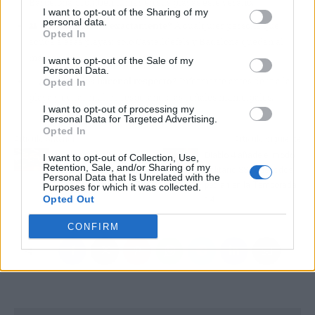
Barcelona prohíben fumar en sus playas este verano.
I want to opt-out of the Sharing of my
personal data.
👥
¿A quién afecta exactamente?
A cualquier persona que
Opted In
acuda a esas playas; solo Castelldefels y Badalona quedan al
margen.
I want to opt-out of the Sale of my
Personal Data.
✅
¿Qué puedes hacer al respecto?
Informarte antes de ir a la
Opted In
playa y evitar multas respetando las señales municipales.
I want to opt-out of processing my
Personal Data for Targeted Advertising.
Opted In
Artículo anterior
Artículo siguiente
Huelga en bibliotecas
Diablo 4 añade el modo
I want to opt-out of Collection, Use,
Retention, Sale, and/or Sharing of my
catalanas: los viernes y
solitario SSF que todos
Personal Data that Is Unrelated with the
sábados a partir del 5 de
pedían en la Temporada
Purposes for which it was collected.
Opted Out
junio
14
CONFIRM