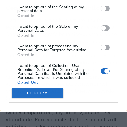
Centinelas del hielo antártico
I want to opt-out of the Sharing of my
personal data.
Opted In
Matthew Smith jamás había visto una foca
leopardo. En la bahía Paraíso, en la península
I want to opt-out of the Sale of my
Personal Data.
Antártica, el fotógrafo británico-australiano se
Opted In
sumergió con una lente diseñada a medida,
I want to opt-out of processing my
capaz de capturar simultáneamente el mundo
Personal Data for Targeted Advertising.
sobre y bajo la línea de flotación. El animal, de
Opted In
casi tres metros de longitud, nadó alrededor de
I want to opt-out of Collection, Use,
él con curiosidad durante varios minutos,
Retention, Sale, and/or Sharing of my
Personal Data that Is Unrelated with the
dibujando círculos cada vez más cerrados.
Purposes for which it was collected.
Opted Out
«Cuando miró directamente al interior del
objetivo, supe que tenía algo bueno», recordó
CONFIRM
Smith.
La foca leopardo es, hoy por hoy, una especie
abundante. Pero su sustento depende del krill
antártico y de los pingüinos, y ambos recursos