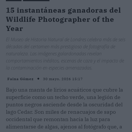
15 instantáneas ganadoras del
Wildlife Photographer of the
Year
El Museo de Historia Natural de Londres celebra más de seis
décadas del certamen más prestigioso de fotografía de
naturaleza. Las imágenes galardonadas revelan
comportamientos inéditos, escenas de caza y el impacto de
la contaminación en especies amenazadas.
30 mayo, 2026 15:17
Faina Gómez
Bajo una manta de lirios acuáticos que cubre la
superficie como un techo verde, una legión de
puntos negros asciende desde la oscuridad del
lago Cedar. Son miles de renacuajos de sapo
occidental que remontan hacia la luz para
alimentarse de algas, ajenos al fotógrafo que, a