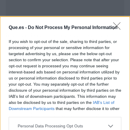
Los cuervos carroñeros son córvidos de
Que.es -
Do Not Process My Personal Information
inteligencia notable. Se desenvuelven con
If you wish to opt-out of the sale, sharing to third parties, or
soltura en entornos urbanos, usan
processing of your personal or sensitive information for
herramientas sencillas y reconocen rostros
targeted advertising by us, please use the below opt-out
humanos. En 2024, un equipo de
section to confirm your selection. Please note that after your
investigadores alemanes demostró que podían
opt-out request is processed you may continue seeing
adiestrar a tres ejemplares para «contar» hasta
interest-based ads based on personal information utilized by
cuatro, emitiendo un número de graznidos
us or personal information disclosed to third parties prior to
your opt-out. You may separately opt-out of the further
equivalente al de objetos mostrados en una
disclosure of your personal information by third parties on the
pantalla. La foto de Hřebíček, en su
IAB’s list of downstream participants. This information may
ambigüedad calculada, resulta un retrato
also be disclosed by us to third parties on the
IAB’s List of
mucho más fiel de la mente de un córvido que
Downstream Participants
that may further disclose it to other
cualquier imagen hipernítida: el cuervo no se
third parties.
deja atrapar del todo.
Personal Data Processing Opt Outs