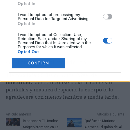
Opted In
I want to opt-out of processing my
Personal Data for Targeted Advertising.
Opted In
I want to opt-out of Collection, Use,
Retention, Sale, and/or Sharing of my
Personal Data that Is Unrelated with the
Purposes for which it was collected.
Opted Out
💡 El truco del almendruco
CONFIRM
Tiempo total:
5-10 minutos.
Nivel de
dificultad:
fácil. Un consejo extra: come sin
pantallas y mastica despacio, tu cuerpo te lo
agradecerá con menos hambre a media tarde.
Artículo anterior
Artículo siguiente
Broncano y El Hombre
Qué fue de Mariano
Mágico bromean en La
Alameda, el galán de ‘Al