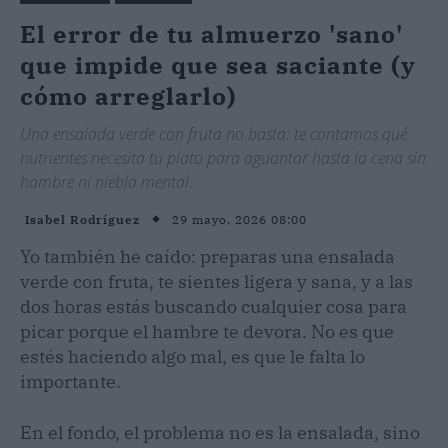
El error de tu almuerzo 'sano'
que impide que sea saciante (y
cómo arreglarlo)
Una ensalada verde con fruta no basta: te contamos qué
nutrientes necesita tu plato para aguantar hasta la cena sin
hambre ni niebla mental.
29 mayo, 2026 08:00
Isabel Rodríguez
Yo también he caído: preparas una ensalada
verde con fruta, te sientes ligera y sana, y a las
dos horas estás buscando cualquier cosa para
picar porque el hambre te devora. No es que
estés haciendo algo mal, es que le falta lo
importante.
En el fondo, el problema no es la ensalada, sino