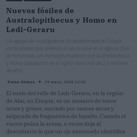
Nuevos fósiles de
Australopithecus y Homo en
Ledi-Geraru
Un equipo de investigadores ha desenterrado en Etiopía
varios dientes que rellenan un vacío clave en el registro fósil
de homínidos. Los hallazgos muestran que Australopithecus
y Homo coexistieron en la región hace más de 2,5 millones
de años.
29 mayo, 2026 14:45
Faina Gómez
El suelo del valle de Ledi-Geraru, en la región
de Afar, en Etiopía, es un mosaico de tonos
ocres y grises, surcado por cauces secos y
salpicado de fragmentos de basalto. Cuando el
viento peina la arena, a veces deja al
descubierto lo que un ojo entrenado identifica