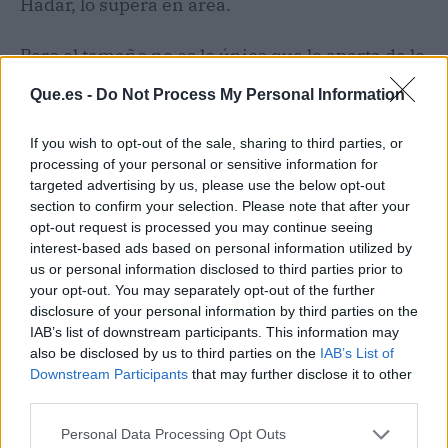
Hadar, lo supera en área.
Pero el tamaño no es lo único que lo aparta de lo
esperado. La cara lingual se funde con la cara
Que.es -
Do Not Process My Personal Information
mesial en una curva suave y redondeada, muy
distinta de la esquina más angulosa que
If you wish to opt-out of the sale, sharing to third parties, or
muestran los P
clásicos de Hadar. Las cúspides
4
processing of your personal or sensitive information for
principales —protocónido y metacónido— están
targeted advertising by us, please use the below opt-out
comprimidas y desplazadas hacia el centro de
section to confirm your selection. Please note that after your
opt-out request is processed you may continue seeing
la corona, lo que confiere a la cara bucal un
interest-based ads based on personal information utilized by
abombamiento oclusocervical mayor y reduce
us or personal information disclosed to third parties prior to
el espacio de la fóvea anterior. Un índice que
your opt-out. You may separately opt-out of the further
mide la distancia entre los ápices cuspídeos en
disclosure of your personal information by third parties on the
relación con la anchura bucolingual confirma
IAB’s list of downstream participants. This information may
esa centralización: LD 750 queda fuera de la
also be disclosed by us to third parties on the
IAB’s List of
Downstream Participants
that may further disclose it to other
nube de puntos de
A. afarensis
. “Es como si
third parties.
alguien hubiera estrujado las cúspides hacia
dentro”, comenta DiMaggio, “y le hubiera dado
Personal Data Processing Opt Outs