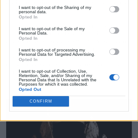
al diente un aire más globoso, más
puffy
, como
I want to opt-out of the Sharing of my
decimos los anglosajones”.
personal data.
Opted In
Aunque la morfología es claramente derivada
I want to opt-out of the Sale of my
respecto al patrón de Hadar, el equipo no ha
Personal Data.
Opted In
dudado en asignarlo a
Australopithecus
. Podría
tratarse de una población local tardía de
A.
I want to opt-out of processing my
Personal Data for Targeted Advertising.
afarensis
, o de una especie afín, quizá
Opted In
emparentada con
A. garhi
. Lo relevante es que
demuestra que los australopitecos seguían
I want to opt-out of Collection, Use,
Retention, Sale, and/or Sharing of my
vivos en el Afar más de 300.000 años después
Personal Data that Is Unrelated with the
Purposes for which it was collected.
de lo que se creía.
Opted Out
CONFIRM