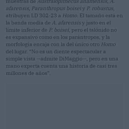
muestras de
Australopithecus anamensis
,
A.
afarensis
,
Paranthropus boisei
y
P. robustus
,
atribuyen LD 302-23 a
Homo
. El tamaño está en
la banda media de
A. afarensis
y justo en el
límite inferior de
P. boisei
, pero el talónido no
es expansivo como en los parántropos, y la
morfología encaja con la del único otro
Homo
del lugar. “No es un diente espectacular a
simple vista —admite DiMaggio—, pero en una
mano experta cuenta una historia de casi tres
millones de años”.