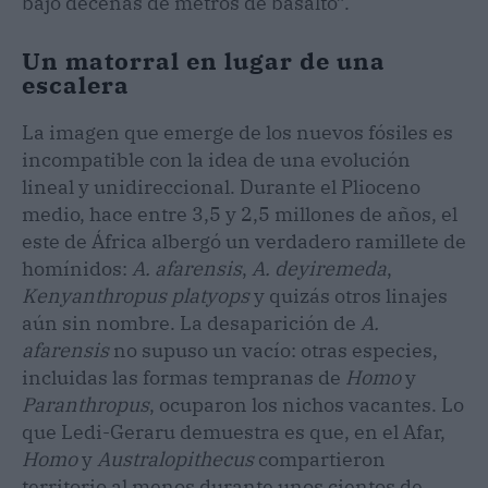
bajo decenas de metros de basalto”.
Un matorral en lugar de una
escalera
La imagen que emerge de los nuevos fósiles es
incompatible con la idea de una evolución
lineal y unidireccional. Durante el Plioceno
medio, hace entre 3,5 y 2,5 millones de años, el
este de África albergó un verdadero ramillete de
homínidos:
A. afarensis
,
A. deyiremeda
,
Kenyanthropus platyops
y quizás otros linajes
aún sin nombre. La desaparición de
A.
afarensis
no supuso un vacío: otras especies,
incluidas las formas tempranas de
Homo
y
Paranthropus
, ocuparon los nichos vacantes. Lo
que Ledi-Geraru demuestra es que, en el Afar,
Homo
y
Australopithecus
compartieron
territorio al menos durante unos cientos de