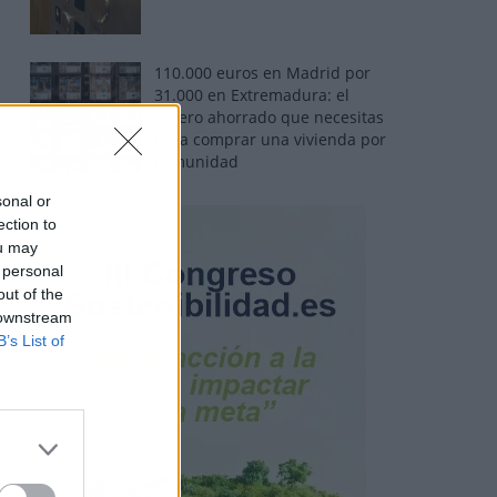
110.000 euros en Madrid por
31.000 en Extremadura: el
dinero ahorrado que necesitas
para comprar una vivienda por
comunidad
sonal or
ection to
ou may
 personal
out of the
 downstream
B’s List of