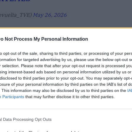
evuelta_TVE)
May 26, 2026
ta de cortesía, si no un ejercicio de catarsis
o Not Process My Personal Information
, habló sin tapujos de las dinámicas dentro del
mediática en la élite del fútbol. Sin embargo,
el
to opt-out of the sale, sharing to third parties, or processing of your per
al recordar el amargo verano de 2022
y cómo
formation for targeted advertising by us, please use the below opt-out s
cambió para siempre su destino personal.
r selection. Please note that after your opt-out request is processed y
eing interest-based ads based on personal information utilized by us or
disclosed to third parties prior to your opt-out. You may separately opt-
losure of your personal information by third parties on the IAB’s list of
. This information may also be disclosed by us to third parties on the
IA
Participants
that may further disclose it to other third parties.
l Data Processing Opt Outs