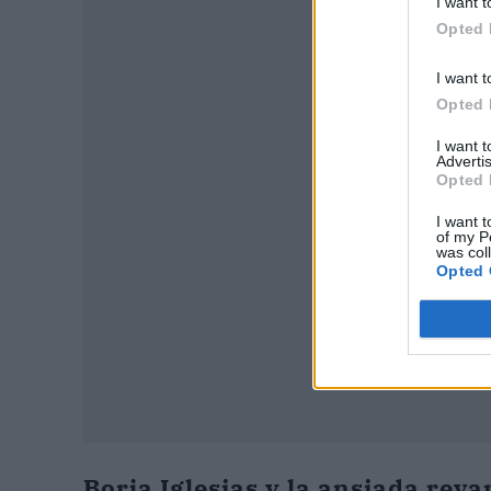
I want t
Opted 
I want t
Opted 
P
I want 
Advertis
Opted 
I want t
of my P
was col
Opted 
Borja Iglesias y la ansiada rev