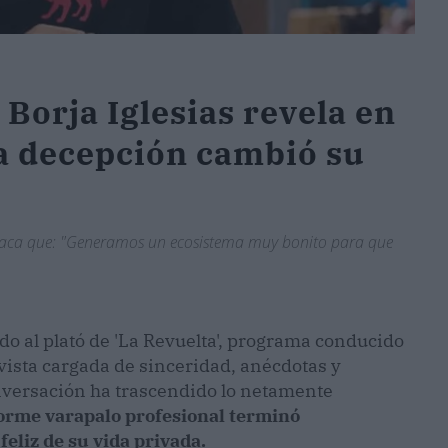
 Borja Iglesias revela en
a decepción cambió su
destaca que: "Generamos un ecosistema muy bonito para que
ado al plató de 'La Revuelta', programa conducido
vista cargada de sinceridad, anécdotas y
onversación ha trascendido lo netamente
rme varapalo profesional terminó
feliz de su vida privada.