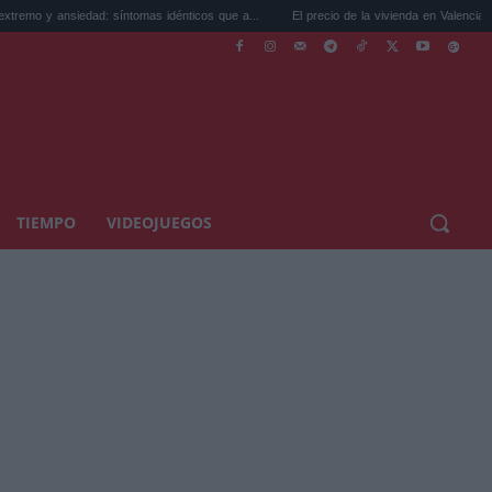
 síntomas idénticos que a...
El precio de la vivienda en Valencia sube a 3.485 ...
TIEMPO
VIDEOJUEGOS