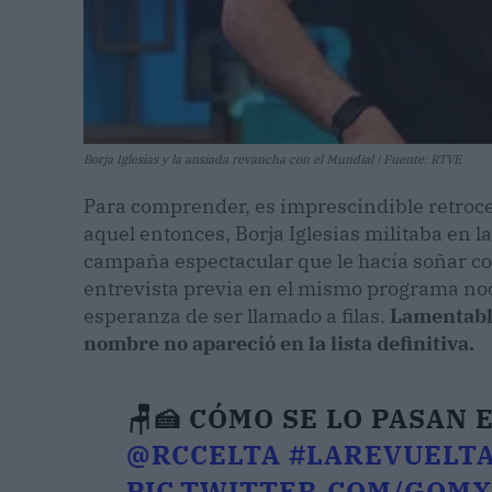
Borja Iglesias y la ansiada revancha con el Mundial | Fuente: RTVE
Para comprender, es imprescindible retroce
aquel entonces, Borja Iglesias militaba en la
campaña espectacular que le hacía soñar con
entrevista previa en el mismo programa noc
esperanza de ser llamado a filas.
Lamentable
nombre no apareció en la lista definitiva.
🪑🍰 CÓMO SE LO PASAN 
@RCCELTA
#LAREVUELT
PIC.TWITTER.COM/GQM