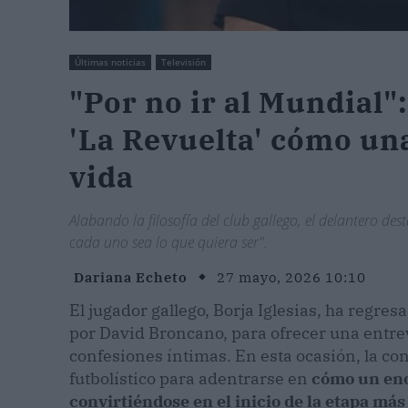
Últimas noticias
Televisión
"Por no ir al Mundial":
'La Revuelta' cómo un
vida
Alabando la filosofía del club gallego, el delantero 
cada uno sea lo que quiera ser".
Dariana Echeto
27 mayo, 2026 10:10
El jugador gallego, Borja Iglesias, ha regres
por David Broncano, para ofrecer una entre
confesiones íntimas. En esta ocasión, la c
futbolístico para adentrarse en
cómo un eno
convirtiéndose en el inicio de la etapa más 