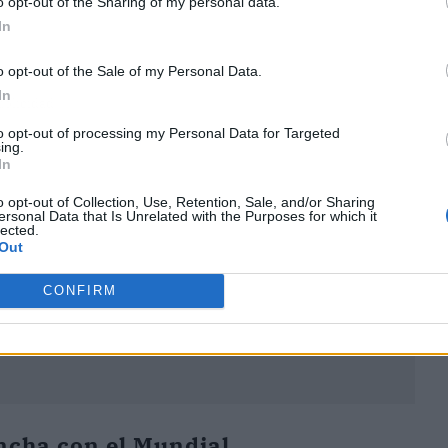
o opt-out of the Sharing of my personal data.
In
o opt-out of the Sale of my Personal Data.
In
ublicidad
to opt-out of processing my Personal Data for Targeted
ing.
In
o opt-out of Collection, Use, Retention, Sale, and/or Sharing
ersonal Data that Is Unrelated with the Purposes for which it
lected.
Out
CONFIRM
ancha con el Mundial