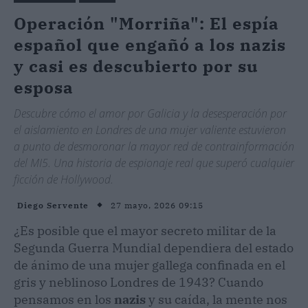
Operación "Morriña": El espía
español que engañó a los nazis
y casi es descubierto por su
esposa
Descubre cómo el amor por Galicia y la desesperación por
el aislamiento en Londres de una mujer valiente estuvieron
a punto de desmoronar la mayor red de contrainformación
del MI5. Una historia de espionaje real que superó cualquier
ficción de Hollywood.
27 mayo, 2026 09:15
Diego Servente
¿Es posible que el mayor secreto militar de la
Segunda Guerra Mundial dependiera del estado
de ánimo de una mujer gallega confinada en el
gris y neblinoso Londres de 1943? Cuando
pensamos en los
nazis
y su caída, la mente nos