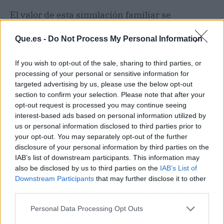
El valor de esta simulación familiar se
evidenció con creces durante las primeras
horas del 6 de junio de 1944, cuando las tropas
Que.es -
Do Not Process My Personal Information
aliadas desembarcaron en Normandía. Incluso
If you wish to opt-out of the sale, sharing to third parties, or
con las barcazas golpeando las playas
processing of your personal or sensitive information for
francesas, los estrategas
nazis
mantuvieron
targeted advertising by us, please use the below opt-out
retenidas a sus mejores tropas en el norte
section to confirm your selection. Please note that after your
debido a los mensajes de texto enviados por
opt-out request is processed you may continue seeing
Pujol. El engaño funcionó con tal perfección que
interest-based ads based on personal information utilized by
el alto mando alemán felicitó formalmente a su
us or personal information disclosed to third parties prior to
your opt-out. You may separately opt-out of the further
informante estrella semanas después del
disclosure of your personal information by third parties on the
histórico asalto.
IAB’s list of downstream participants. This information may
also be disclosed by us to third parties on the
IAB’s List of
La increíble eficacia de la Operación Fortitude
Downstream Participants
that may further disclose it to other
permitió consolidar la cabeza de playa aliada y
third parties.
apresurar de forma definitiva el colapso del
Personal Data Processing Opt Outs
Tercer Reich en Europa occidental. Joan Pujol