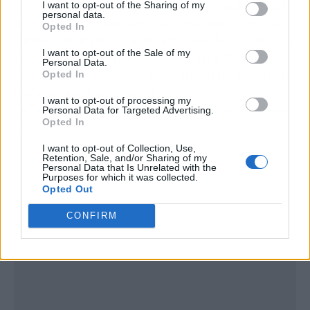
sobrevivió a la contienda logrando una hazaña
I want to opt-out of the Sharing of my
personal data.
irrepetible: ser condecorado en secreto con la
Opted In
Orden del Imperio Británico y recibir la Cruz de
I want to opt-out of the Sale of my
Hierro de los alemanes. Aquel triunfo histórico,
Personal Data.
sin embargo, dejó cicatrices imborrables en un
Opted In
matrimonio que se resquebrajó
I want to opt-out of processing my
definitivamente tras el final de las hostilidades
Personal Data for Targeted Advertising.
Opted In
globales.
I want to opt-out of Collection, Use,
Retention, Sale, and/or Sharing of my
Personal Data that Is Unrelated with the
Purposes for which it was collected.
Opted Out
CONFIRM