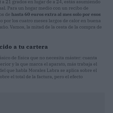
t a 21 grados en lugar de a 24, estás asumiendo
al. Para un hogar medio con un recibo de
mos de
hasta 60 euros extra al mes solo por esos
do por los cuatro meses largos de calor en buena
ño. Vamos, la mitad de la cesta de la compra de
cido a tu cartera
ásico de física que no necesita máster: cuanta
rior y la que marca el aparato, más trabaja el
el que habla Morales Labra se aplica sobre el
bre el total de la factura, pero el efecto