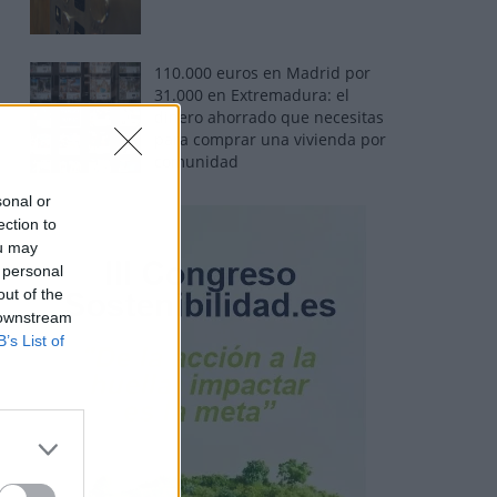
110.000 euros en Madrid por
31.000 en Extremadura: el
dinero ahorrado que necesitas
para comprar una vivienda por
comunidad
sonal or
ection to
ou may
 personal
out of the
 downstream
B’s List of