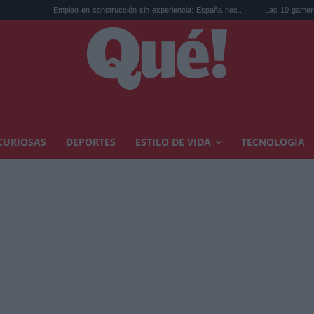
leo en construcción sin experiencia: España nec...
Las 10 gamers que seguir si te a
CURIOSAS
DEPORTES
ESTILO DE VIDA
TECNOLOGÍA