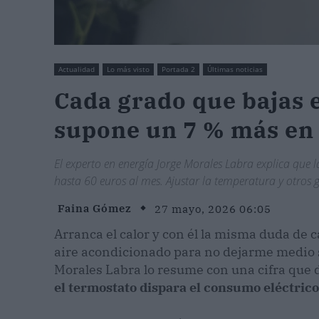
Actualidad
Lo más visto
Portada 2
Últimas noticias
Cada grado que bajas 
supone un 7 % más en 
El experto en energía Jorge Morales Labra explica que 
hasta 60 euros al mes. Ajustar la temperatura y otros g
Faina Gómez
27 mayo, 2026 06:05
Arranca el calor y con él la misma duda de 
aire acondicionado para no dejarme medio s
Morales Labra lo resume con una cifra que 
el termostato dispara el consumo eléctric