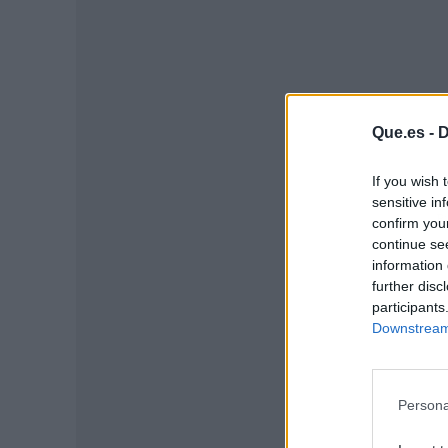
Que.es -
D
If you wish 
sensitive in
P
confirm you
continue se
information 
further disc
participants
Downstream 
Persona