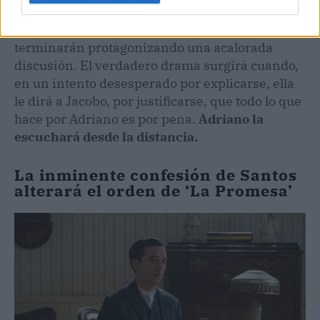
‘La Promesa’. Martina le recriminará a Jacobo
que airee su vida privada con Adriano y ambos
terminarán protagonizando una acalorada
discusión. El verdadero drama surgirá cuando,
en un intento desesperado por explicarse, ella
le dirá a Jacobo, por justificarse, que todo lo que
hace por Adriano es por pena.
Adriano la
escuchará desde la distancia.
La inminente confesión de Santos
alterará el orden de ‘La Promesa’