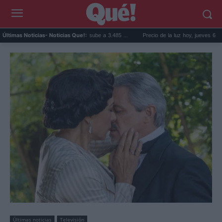
 vivienda en Valencia sube a 3.485 ...
Precio de la luz hoy, jueves 6 de agosto: la hor
Últimas Noticias
- Noticias Que!:
Últimas noticias
Televisión