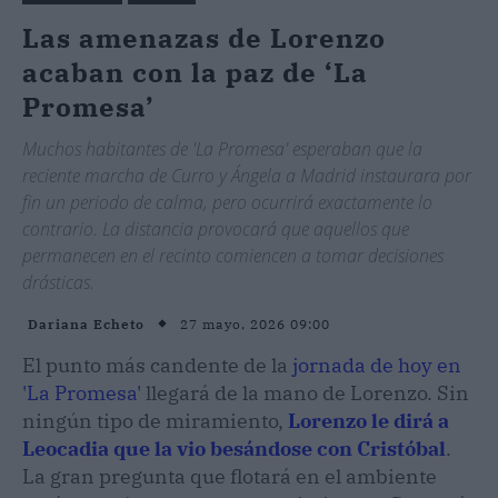
Las amenazas de Lorenzo
acaban con la paz de ‘La
Promesa’
Muchos habitantes de 'La Promesa' esperaban que la
reciente marcha de Curro y Ángela a Madrid instaurara por
fin un periodo de calma, pero ocurrirá exactamente lo
contrario. La distancia provocará que aquellos que
permanecen en el recinto comiencen a tomar decisiones
drásticas.
27 mayo, 2026 09:00
Dariana Echeto
El punto más candente de la
jornada de hoy en
'La Promesa'
llegará de la mano de Lorenzo. Sin
ningún tipo de miramiento,
Lorenzo le dirá a
Leocadia que la vio besándose con Cristóbal
.
La gran pregunta que flotará en el ambiente