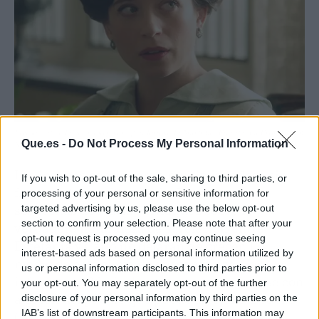
Los secretos del servicio y la imprudencia de Martina | Fuente: La Promesa en
Que.es -
Do Not Process My Personal Information
X
Las intrigas continuarán multiplicándose sin
If you wish to opt-out of the sale, sharing to third parties, or
freno en los pasillos de ‘La Promesa’. Las
processing of your personal or sensitive information for
targeted advertising by us, please use the below opt-out
sospechas de María Fernández sobre la
section to confirm your selection. Please note that after your
verdadera naturaleza de la relación entre
opt-out request is processed you may continue seeing
Estefanía y Carlo no dejarán de crecer. En
interest-based ads based on personal information utilized by
medio de este clima de desconfianza, Samuel
us or personal information disclosed to third parties prior to
informará a María de que va a entrevistarse con
your opt-out. You may separately opt-out of the further
alguien del pueblo que puede arrojar luz sobre
disclosure of your personal information by third parties on the
IAB’s list of downstream participants. This information may
Carlo y Estefanía.