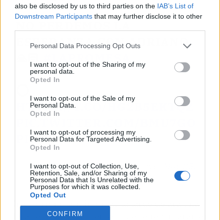
also be disclosed by us to third parties on the
IAB’s List of
Downstream Participants
that may further disclose it to other
NO PERDEMOS LA
third parties.
ESPERANZA CON ADRIANO
Personal Data Processing Opt Outs
🙏🏻
#LAPROMESA
I want to opt-out of the Sharing of my
personal data.
Opted In
⭕
I want to opt-out of the Sale of my
HTTPS://T.CO/HG2B5EKTQZ
Personal Data.
Opted In
PIC.TWITTER.COM/BMU7GO
I want to opt-out of processing my
PIGP
Personal Data for Targeted Advertising.
Opted In
— La Promesa (@lapromesa_tve)
May 25,
I want to opt-out of Collection, Use,
Retention, Sale, and/or Sharing of my
2026
Personal Data that Is Unrelated with the
Purposes for which it was collected.
Opted Out
En el terreno sentimental, la tarde dejará una
CONFIRM
de las escenas más tensas que se recordarán en