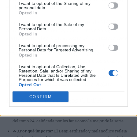
I want to opt-out of the Sharing of my
el timing es quirúrgico
.
personal data.
Opted In
La adaptación al anime por parte de MAPPA
I want to opt-out of the Sale of my
Personal Data.
amplificó el fenómeno, pero el manga sigue
Opted In
siendo el núcleo. Con el tomo 24, Fujimoto deja
la serie en un punto de inflexión ideal para
I want to opt-out of processing my
Personal Data for Targeted Advertising.
especular. ¿Nuevos enemigos? ¿Una
Opted In
transformación más radical? El autor guarda
I want to opt-out of Collection, Use,
silencio, y la portada no da pistas, solo
Retention, Sale, and/or Sharing of my
sentimientos. Lo demás, como siempre, será
Personal Data that Is Unrelated with the
Purposes for which it was collected.
cuestión de esperar a la siguiente página.
Opted Out
CONFIRM
El resumen para vagos (TL;DR)
🎯
¿Qué ha pasado?
Chainsaw Man ha presentado la portada
del tomo 24, calificada por los fans como la mejor de la serie.
🔥
¿Por qué importa?
El Denji estilizado y melancólico refleja