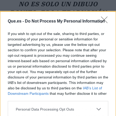
NO ES SOLO UN DIBUJO
BONITO: ES LA TRADUCCIÓN
GRÁFICA DE TODO LO QUE
Que.es -
Do Not Process My Personal Information
DENJI HA PERDIDO Y LO QUE
If you wish to opt-out of the sale, sharing to third parties, or
ESTÁ A PUNTO DE GANAR.
processing of your personal or sensitive information for
targeted advertising by us, please use the below opt-out
section to confirm your selection. Please note that after your
Fujimoto: el arte de cerrar ciclos
opt-out request is processed you may continue seeing
sin dar explicaciones
interest-based ads based on personal information utilized by
us or personal information disclosed to third parties prior to
Tatsuki Fujimoto tiene licencia para hacer lo
your opt-out. You may separately opt-out of the further
que quiera. Lo demostró con
Fire Punch
y lo
disclosure of your personal information by third parties on the
confirma con Chainsaw Man: sus finales de arco
IAB’s list of downstream participants. This information may
also be disclosed by us to third parties on the
IAB’s List of
no necesitan grandes monólogos. Basta con
Downstream Participants
that may further disclose it to other
una imagen. Esta portada sigue esa línea:
third parties.
silencio, un rostro y la certeza de que el
siguiente giro va a doler.
La industria del
Personal Data Processing Opt Outs
manga está llena de cierres apresurados; aquí