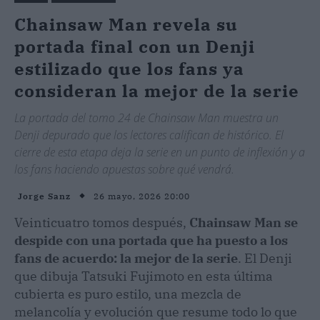
Chainsaw Man revela su
portada final con un Denji
estilizado que los fans ya
consideran la mejor de la serie
La portada del tomo 24 de Chainsaw Man muestra un
Denji depurado que los lectores califican de histórico. El
cierre de esta etapa deja la serie en un punto de inflexión y a
los fans haciendo apuestas sobre qué vendrá.
26 mayo, 2026 20:00
Jorge Sanz
Veinticuatro tomos después,
Chainsaw Man se
despide con una portada que ha puesto a los
fans de acuerdo: la mejor de la serie
. El Denji
que dibuja Tatsuki Fujimoto en esta última
cubierta es puro estilo, una mezcla de
melancolía y evolución que resume todo lo que