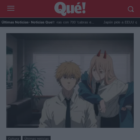
agos eliminó 140.000 cabras con 700 'cabras e...
Japón pide a EEUU que deje de us
Últimas Noticias
- Noticias Que!:
Cultura
Últimas noticias