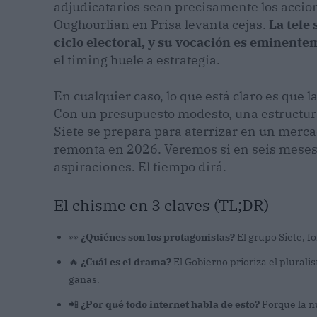
adjudicatarios sean precisamente los accio
Oughourlian en Prisa levanta cejas.
La tele
ciclo electoral, y su vocación es eminent
el timing huele a estrategia.
En cualquier caso, lo que está claro es que 
Con un presupuesto modesto, una estructura p
Siete se prepara para aterrizar en un merca
remonta en 2026. Veremos si en seis meses 
aspiraciones. El tiempo dirá.
El chisme en 3 claves (TL;DR)
👀
¿Quiénes son los protagonistas?
El grupo Siete, f
🔥
¿Cuál es el drama?
El Gobierno prioriza el pluralis
ganas.
📲
¿Por qué todo internet habla de esto?
Porque la nu