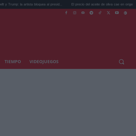
a artista bloquea al presid...
El precio del aceite de oliva cae en origen: la bo...
TIEMPO
VIDEOJUEGOS