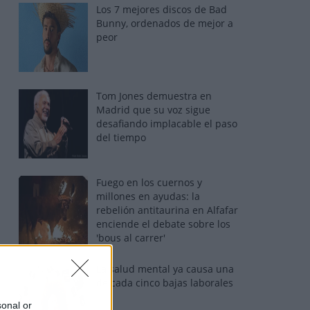
Los 7 mejores discos de Bad
Bunny, ordenados de mejor a
peor
Tom Jones demuestra en
Madrid que su voz sigue
desafiando implacable el paso
del tiempo
Fuego en los cuernos y
millones en ayudas: la
rebelión antitaurina en Alfafar
enciende el debate sobre los
'bous al carrer'
La salud mental ya causa una
de cada cinco bajas laborales
sonal or