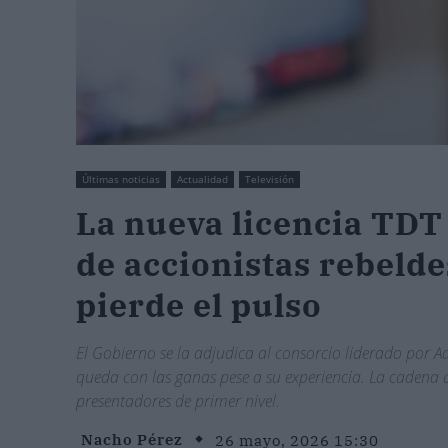
Últimas noticias
Actualidad
Televisión
La nueva licencia TDT 
de accionistas rebelde
pierde el pulso
El Gobierno se la adjudica al consorcio liderado por A
queda con las ganas pese a su experiencia. La cadena d
presentadores de primer nivel.
Nacho Pérez
26 mayo, 2026 15:30