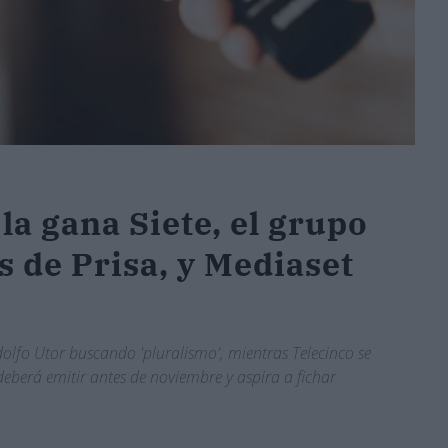
la gana Siete, el grupo
s de Prisa, y Mediaset
dolfo Utor buscando 'pluralismo', mientras Telecinco se
eberá emitir antes de noviembre y aspira a fichar