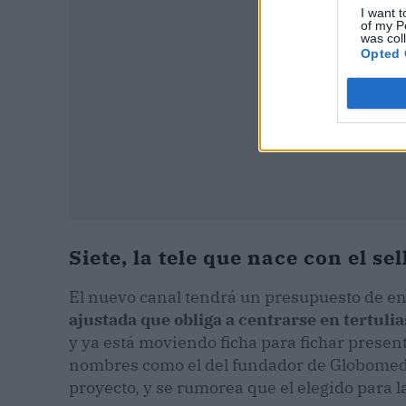
I want t
of my P
was col
Opted 
Siete, la tele que nace con el sel
El nuevo canal tendrá un presupuesto de en
ajustada que obliga a centrarse en tertuli
y ya está moviendo ficha para fichar presen
nombres como el del fundador de Globomedi
proyecto, y se rumorea que el elegido para l