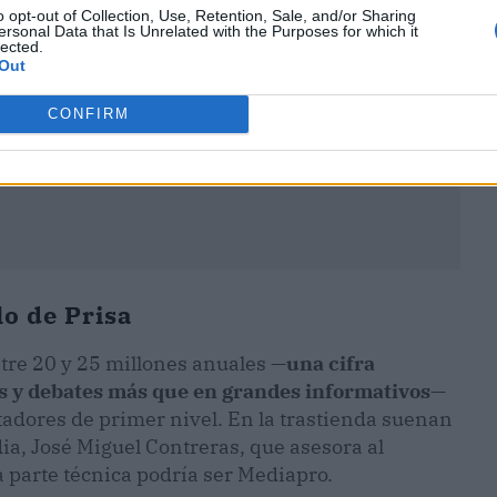
o opt-out of Collection, Use, Retention, Sale, and/or Sharing
ersonal Data that Is Unrelated with the Purposes for which it
lected.
Out
CONFIRM
lo de Prisa
tre 20 y 25 millones anuales —
una cifra
as y debates más que en grandes informativos
—
tadores de primer nivel. En la trastienda suenan
a, José Miguel Contreras, que asesora al
a parte técnica podría ser Mediapro.