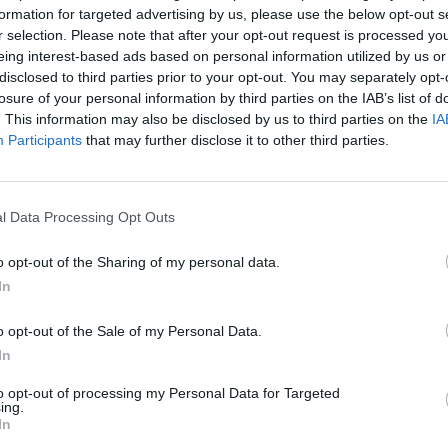
aba era 'mejorar los niveles de pluralismo' y
formation for targeted advertising by us, please use the below opt-out s
de ideas'. Y ahí Siete presentó una oferta que, al
r selection. Please note that after your opt-out request is processed y
ante.
eing interest-based ads based on personal information utilized by us or
disclosed to third parties prior to your opt-out. You may separately opt-
losure of your personal information by third parties on the IAB’s list of
. This information may also be disclosed by us to third parties on the
IA
Participants
that may further disclose it to other third parties.
l Data Processing Opt Outs
o opt-out of the Sharing of my personal data.
In
o opt-out of the Sale of my Personal Data.
In
ublicidad
to opt-out of processing my Personal Data for Targeted
ing.
In