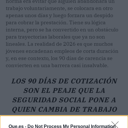
norma era evitar que alguien abandonara un
trabajo voluntariamente, se colocara en otro
apenas unos días y luego forzara un despido
para cobrar la prestación. Tiene su lógica
interna, pero se ha convertido en un obstáculo
para trayectorias laborales que ya no son
lineales. La realidad de 2026 es que muchos
jóvenes encadenan empleos de corta duración
y, en ese contexto, los 90 días de carencia se
convierten en una barrera casi insalvable.
LOS 90 DÍAS DE COTIZACIÓN
SON EL PEAJE QUE LA
SEGURIDAD SOCIAL PONE A
QUIEN CAMBIA DE TRABAJO
POR INICIATIVA PROPIA.
Que.es -
Do Not Process My Personal Information