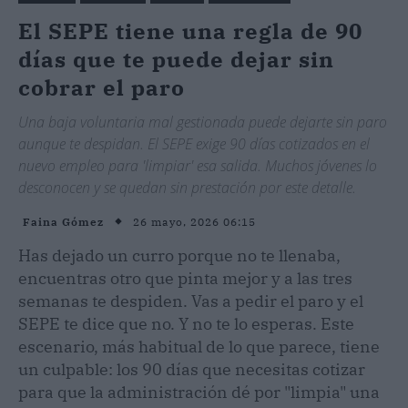
El SEPE tiene una regla de 90
días que te puede dejar sin
cobrar el paro
Una baja voluntaria mal gestionada puede dejarte sin paro
aunque te despidan. El SEPE exige 90 días cotizados en el
nuevo empleo para 'limpiar' esa salida. Muchos jóvenes lo
desconocen y se quedan sin prestación por este detalle.
26 mayo, 2026 06:15
Faina Gómez
Has dejado un curro porque no te llenaba,
encuentras otro que pinta mejor y a las tres
semanas te despiden. Vas a pedir el paro y el
SEPE te dice que no. Y no te lo esperas. Este
escenario, más habitual de lo que parece, tiene
un culpable: los 90 días que necesitas cotizar
para que la administración dé por "limpia" una