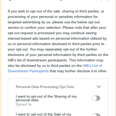
A efectos prácticos, si estás pensando en dejar
If you wish to opt-out of the sale, sharing to third parties, or
tu empleo actual para probar en otro sitio,
processing of your personal or sensitive information for
conviene que sepas esto: cualquier despido
targeted advertising by us, please use the below opt-out
antes de los 3 meses te deja sin derecho a paro
section to confirm your selection. Please note that after your
y te obliga a empezar de cero. La medida,
opt-out request is processed you may continue seeing
además, no distingue entre quien se fue porque
interest-based ads based on personal information utilized by
no aguantaba más y quien simplemente
us or personal information disclosed to third parties prior to
your opt-out. You may separately opt-out of the further
buscaba mejorar. El resultado es el mismo: un
disclosure of your personal information by third parties on the
portazo administrativo.
IAB’s list of downstream participants. This information may
also be disclosed by us to third parties on the
IAB’s List of
Mientras no se reforme, la recomendación es
Downstream Participants
that may further disclose it to other
tan sencilla como antipática: aguanta hasta
third parties.
cumplir los 90 días en el nuevo destino o, si no
Personal Data Processing Opt Outs
puedes, asume que te quedarás sin prestación.
Quizá en la práctica, la mayoría de los
I want to opt-out of the Sharing of my
personal data.
trabajadores ni siquiera conoce este requisito
Opted In
hasta que el SEPE les comunica la denegación.
I want to opt-out of the Sale of my