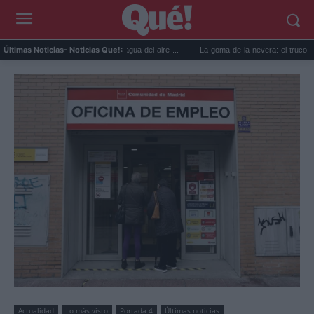
cticos para reutilizar el agua del aire ...
La goma de la nevera: el truco del papel pa
Últimas Noticias
- Noticias Que!:
Actualidad
Lo más visto
Portada 4
Últimas noticias