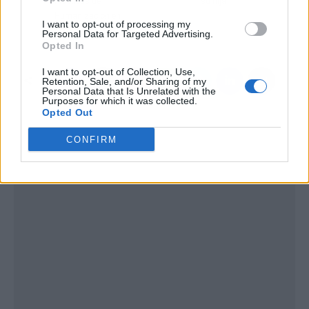
Prácticas de
su hija
Humanización en
I want to opt-out of processing my
Cuidados Intensivos
Personal Data for Targeted Advertising.
Opted In
I want to opt-out of Collection, Use,
Retention, Sale, and/or Sharing of my
Personal Data that Is Unrelated with the
Purposes for which it was collected.
Opted Out
CONFIRM