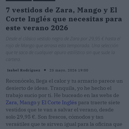
7 vestidos de Zara, Mango y El
Corte Inglés que necesitas para
este verano 2026
Desde el clásico vestido negro de Zara por 29,95 € hasta el
rojo de Mango que arrasa esta temporada. Una selección
que te saca de cualquier apuro estilístico sin que sude la
cartera.
25 mayo, 2026 19:00
Isabel Rodríguez
Reconócelo, llega el calor y tu armario parece un
desierto de ideas. Tranquila, yo he hecho el
trabajo sucio por ti. He buceado en las webs de
Zara
,
Mango
y
El Corte Inglés
para traerte siete
vestidos que te van a salvar el verano, desde
solo 29,95 €. Son frescos, cómodos y tan
versátiles que te sirven igual para la oficina que