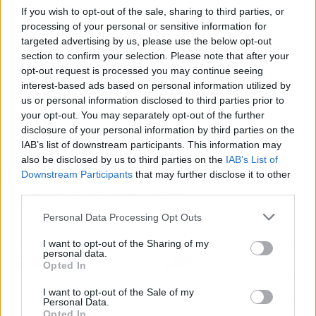
🛒 Directo al grano
If you wish to opt-out of the sale, sharing to third parties, or
processing of your personal or sensitive information for
Precio: desde 29,95 € el más barato (vestido
targeted advertising by us, please use the below opt-out
negro de Zara) hasta 49,99 € el más caro
section to confirm your selection. Please note that after your
opt-out request is processed you may continue seeing
(Mango rojo o amarillo). Fecha de la promo:
interest-based ads based on personal information utilized by
precio habitual de temporada primavera-
us or personal information disclosed to third parties prior to
verano 2026. Sección donde encontrarlo: webs
your opt-out. You may separately opt-out of the further
oficiales y tiendas físicas de Zara, Mango y El
disclosure of your personal information by third parties on the
Corte Inglés.
IAB’s list of downstream participants. This information may
also be disclosed by us to third parties on the
IAB’s List of
Downstream Participants
that may further disclose it to other
El verano está a la vuelta de la esquina y estos
third parties.
vestidos vuelan. No te duermas.
Personal Data Processing Opt Outs
Artículo anterior
Artículo siguiente
I want to opt-out of the Sharing of my
personal data.
El Infanta Elena, primer
Raquel Mosquera
Opted In
hospital del mundo en
desvela cómo reaccionó
recertificarse con nivel
Pedro Carrasco al
I want to opt-out of the Sale of my
Personal Data.
Excelente en Buenas
inesperado embarazo de
Opted In