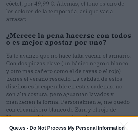
cóctel, por 49,99 €. Además, el tono es uno de
los colores de la temporada, así que vas a
arrasar.
¿Merece la pena hacerse con todos
o es mejor apostar por uno?
Ya te avanzo que no hace falta vaciar el armario.
Con dos piezas clave (un básico negro o blanco
y otro más cañero como el de rayas o el rojo)
tienes el verano resuelto. La calidad de estos
diseños es la esperable en estas cadenas: no
son alta costura, pero aguantan lavados y
mantienen la forma. Personalmente, me quedo
con el camisero blanco de Zara y el rojo de
Mango: combinan con todo y el precio es
imbatible.
Que.es -
Do Not Process My Personal Information