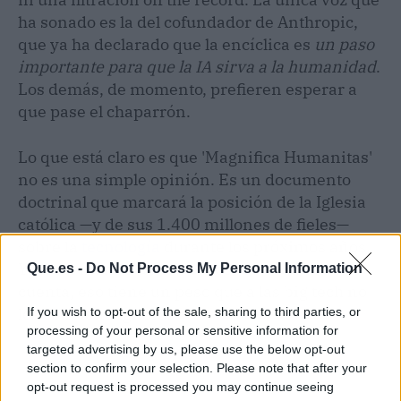
ha sonado es la del cofundador de Anthropic,
que ya ha declarado que la encíclica es
un paso
importante para que la IA sirva a la humanidad
.
Los demás, de momento, prefieren esperar a
que pase el chaparrón.
Lo que está claro es que 'Magnifica Humanitas'
no es una simple opinión. Es un documento
doctrinal que marcará la posición de la Iglesia
católica —y de sus 1.400 millones de fieles—
sobre la
tecnología
durante los próximos años.
Y en un mundo donde el voto de cada usuario
Que.es -
Do Not Process My Personal Information
cuenta, eso tiene un peso que a las big tech no
les conviene ignorar.
If you wish to opt-out of the sale, sharing to third parties, or
processing of your personal or sensitive information for
targeted advertising by us, please use the below opt-out
section to confirm your selection. Please note that after your
opt-out request is processed you may continue seeing