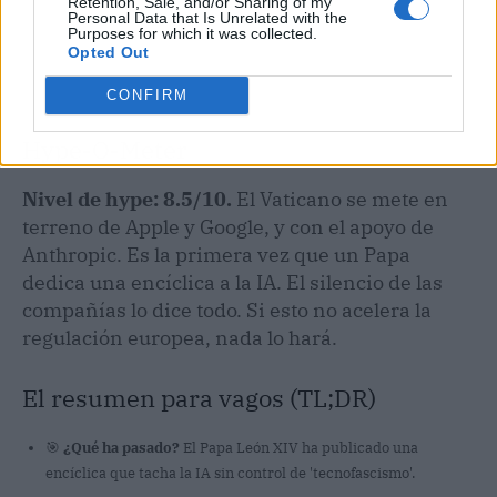
Retention, Sale, and/or Sharing of my
Personal Data that Is Unrelated with the
Purposes for which it was collected.
Opted Out
CONFIRM
Hype-O-Meter
Nivel de hype: 8.5/10.
El Vaticano se mete en
terreno de Apple y Google, y con el apoyo de
Anthropic. Es la primera vez que un Papa
dedica una encíclica a la IA. El silencio de las
compañías lo dice todo. Si esto no acelera la
regulación europea, nada lo hará.
El resumen para vagos (TL;DR)
🎯
¿Qué ha pasado?
El Papa León XIV ha publicado una
encíclica que tacha la IA sin control de 'tecnofascismo'.