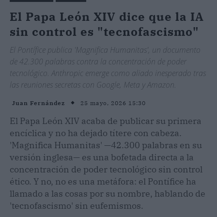
El Papa León XIV dice que la IA
sin control es "tecnofascismo"
El Pontífice publica 'Magnifica Humanitas', un documento
de 42.300 palabras contra la concentración de poder
tecnológico. Anthropic emerge como aliado inesperado tras
las reuniones secretas con Google, Meta y Amazon.
25 mayo, 2026 15:30
Juan Fernández
El Papa León XIV acaba de publicar su primera
encíclica y no ha dejado títere con cabeza.
'Magnifica Humanitas' —42.300 palabras en su
versión inglesa— es una bofetada directa a la
concentración de poder tecnológico sin control
ético. Y no, no es una metáfora: el Pontífice ha
llamado a las cosas por su nombre, hablando de
'tecnofascismo' sin eufemismos.