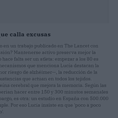
que calla excusas
ño en un trabajo publicado en The Lancet con
usión? Mantenerse activo preserva mejor la
 hace falta ser un atleta: empezar a los 80 es
os mecanismos que menciona Lucía destacan la
or riesgo de alzhéimer—, la reducción de la
ustancias que actúan en todos los tejidos.
teína cerebral que mejora la memoria. Según las
deberían hacer entre 150 y 300 minutos semanales
bargo, es otra: un estudio en España con 500.000
le. Por eso Lucía insiste en que 'poco a poco
'.