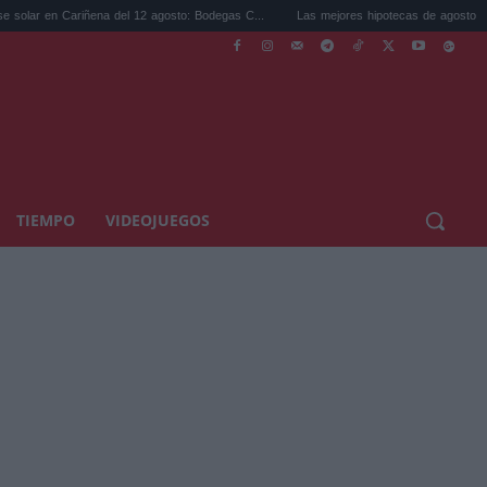
ariñena del 12 agosto: Bodegas C...
Las mejores hipotecas de agosto: el TAE más co
TIEMPO
VIDEOJUEGOS