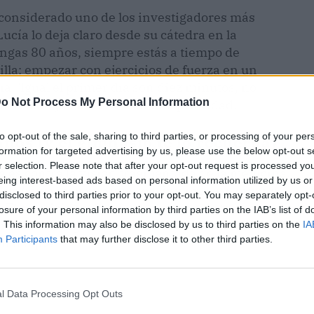
 considerado uno de los investigadores más
 Lucía lo deja claro desde su cátedra en la
ngas 80 años, siempre estás a tiempo de
illa: empezar con ejercicios de fuerza en un
a. 'Igual el primer día son diez minutos, no
o Not Process My Personal Information
 el miedo y convertirlo en una prioridad.
to opt-out of the sale, sharing to third parties, or processing of your per
anos (y el gimnasio te lo recuerda)
formation for targeted advertising by us, please use the below opt-out s
r selection. Please note that after your opt-out request is processed y
a es contra la visión fragmentada de la medicina.
eing interest-based ads based on personal information utilized by us or
un órgano ven como que solo importa ese órgano.
disclosed to third parties prior to your opt-out. You may separately opt-
o'. El ejercicio actúa como un pegamento: mover
losure of your personal information by third parties on the IAB’s list of
orazón o el hígado. No se trata de músculos
. This information may also be disclosed by us to third parties on the
IA
Participants
that may further disclose it to other third parties.
en bloque.
l Data Processing Opt Outs