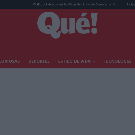
MODELO debuta en la Plaza del Trigo de Sonorama Ri...
Eclipse solar en C
CURIOSAS
DEPORTES
ESTILO DE VIDA
TECNOLOGÍA