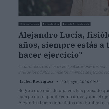
Últimas noticias
Estilo de vida
Portada Estilo de Vida
Alejandro Lucía, fisió
años, siempre estás a
hacer ejercicio"
El catedrático con más de 800 publicaciones desmonta e
24% de los adultos cumple los mínimos de ejercicio r
Isabel Rodríguez
20 mayo, 2026 09:31
Seguro que más de una vez has pensado que 
cuerpo no responde como antes y que el ejerc
Alejandro Lucía tiene datos que tumban esa