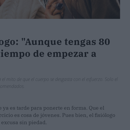
logo: "Aunque tengas 80
 tiempo de empezar a
l mito de que el cuerpo se desgasta con el esfuerzo. Solo el
ecomendados.
ya es tarde para ponerte en forma. Que el
icio es cosa de jóvenes. Pues bien, el fisiólogo
 excusa sin piedad.