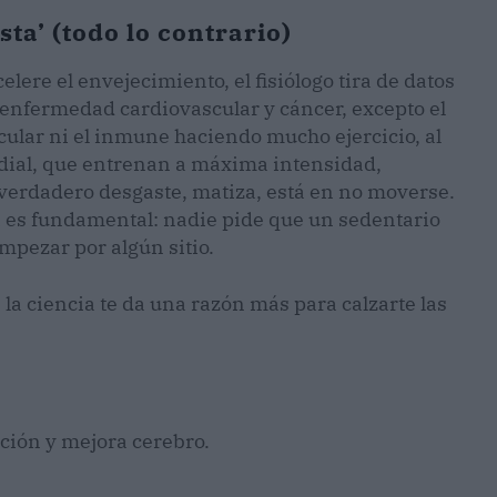
asta’ (todo lo contrario)
lere el envejecimiento, el fisiólogo tira de datos
e enfermedad cardiovascular y cáncer, excepto el
scular ni el inmune haciendo mucho ejercicio, al
undial, que entrenan a máxima intensidad,
 verdadero desgaste, matiza, está en no moverse.
a es fundamental: nadie pide que un sedentario
mpezar por algún sitio.
 la ciencia te da una razón más para calzarte las
ación y mejora cerebro.