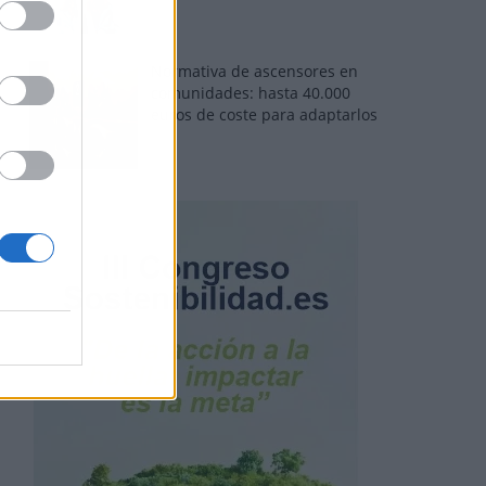
Normativa de ascensores en
comunidades: hasta 40.000
euros de coste para adaptarlos