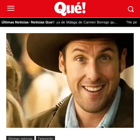
La foto en la playa de Málaga de Carmen Borrego qu...
"He pensado en Franco": 
Últimas Noticias
- Noticias Que!:
Últimas noticias
Televisión