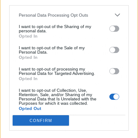
third parties.
Personal Data Processing Opt Outs
I want to opt-out of the Sharing of my
personal data.
Lo curioso es que Wanda, que durante años fue
Opted In
la villana favorita del culebrón, sale también
I want to opt-out of the Sale of my
beneficiada. Verla reír con su ex en directo
Personal Data.
Opted In
manda un mensaje claro: ya no hay guerra, hay
show. Y eso, en clave de audiencias, vende más
I want to opt-out of processing my
Personal Data for Targeted Advertising.
que cualquier demanda. Para los hijos también
Opted In
es otro cantar, que era lo que tocaba.
I want to opt-out of Collection, Use,
Retention, Sale, and/or Sharing of my
¿La duda razonable? Si esto es genuino o si es
Personal Data that Is Unrelated with the
Purposes for which it was collected.
una estrategia coordinada con el calendario de
Opted Out
promoción del reality. La respuesta
CONFIRM
probablemente esté en algún punto intermedio.
Y hasta aquí puedo leer.