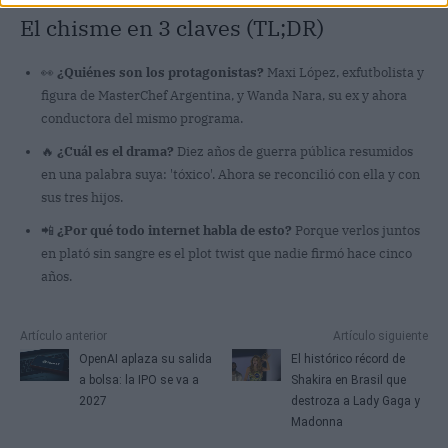
El chisme en 3 claves (TL;DR)
👀
¿Quiénes son los protagonistas?
Maxi López, exfutbolista y
figura de MasterChef Argentina, y Wanda Nara, su ex y ahora
conductora del mismo programa.
🔥
¿Cuál es el drama?
Diez años de guerra pública resumidos
en una palabra suya: 'tóxico'. Ahora se reconcilió con ella y con
sus tres hijos.
📲
¿Por qué todo internet habla de esto?
Porque verlos juntos
en plató sin sangre es el plot twist que nadie firmó hace cinco
años.
Artículo anterior
Artículo siguiente
OpenAI aplaza su salida
El histórico récord de
a bolsa: la IPO se va a
Shakira en Brasil que
2027
destroza a Lady Gaga y
Madonna