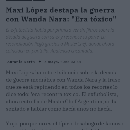
Maxi López destapa la guerra
con Wanda Nara: "Era tóxico"
El exfutbolista habla por primera vez sin filtros sobre la
década de guerra con su ex y reconoce su parte. La
reconciliación llegó gracias a MasterChef, donde ahora
coinciden en pantalla. Audiencia encantada.
3 mayo, 2026 23:44
Antonio Nerín
Maxi López ha roto el silencio sobre la década
de guerra mediática con Wanda Nara y la frase
que se está repitiendo en todos los recortes lo
dice todo: 'era recontra tóxico'. El exfutbolista,
ahora estrella de MasterChef Argentina, se ha
sentado a hablar como hacía años no hacía.
Y ojo, porque no es el típico desahogo de famoso