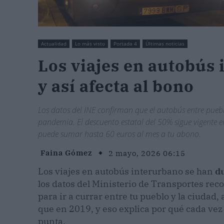
Actualidad
Lo más visto
Portada 4
Últimas noticias
Los viajes en autobús
y así afecta al bono
Los datos del INE confirman que el autobús entre puebl
pandemia. El descuento estatal del 50% sigue vigente 
puede sumar hasta 60 euros al mes a tu abono.
Faina Gómez
2 mayo, 2026 06:15
Los viajes en autobús interurbano se han
d
los datos del Ministerio de Transportes rec
para ir a currar entre tu pueblo y la ciudad
que en 2019, y eso explica por qué cada vez 
punta.