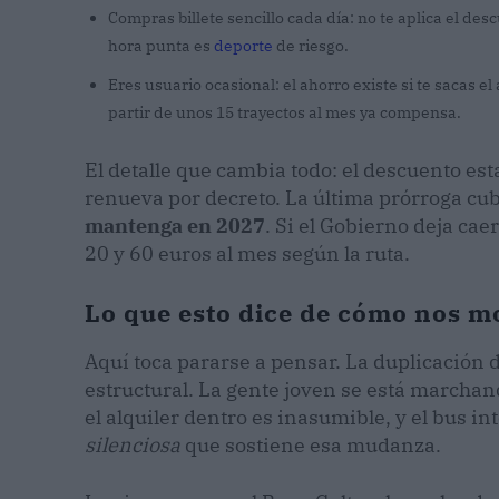
Compras billete sencillo cada día: no te aplica el des
hora punta es
deporte
de riesgo.
Eres usuario ocasional: el ahorro existe si te sacas 
partir de unos 15 trayectos al mes ya compensa.
El detalle que cambia todo: el descuento est
renueva por decreto. La última prórroga cu
mantenga en 2027
. Si el Gobierno deja cae
20 y 60 euros al mes según la ruta.
Lo que esto dice de cómo nos mo
Aquí toca pararse a pensar. La duplicación d
estructural. La gente joven se está marchan
el alquiler dentro es inasumible, y el bus i
silenciosa
que sostiene esa mudanza.