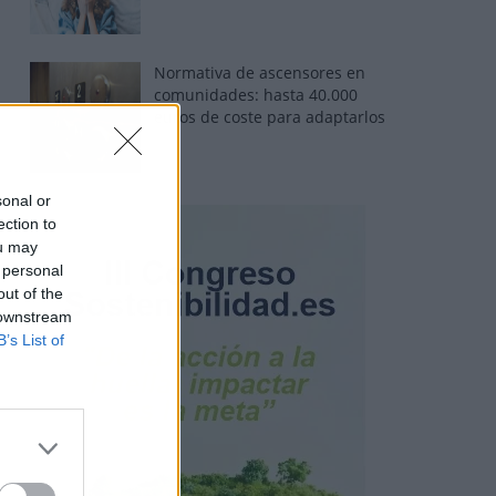
Normativa de ascensores en
comunidades: hasta 40.000
euros de coste para adaptarlos
sonal or
ection to
ou may
 personal
out of the
 downstream
B’s List of