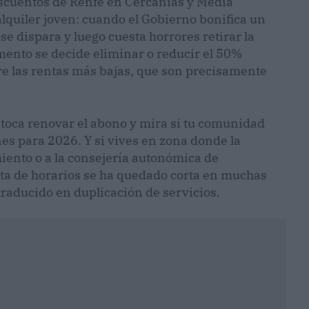
descuentos de Renfe en Cercanías y Media
alquiler joven: cuando el Gobierno bonifica un
e dispara y luego cuesta horrores retirar la
mento se decide eliminar o reducir el 50%
bre las rentas más bajas, que son precisamente
 toca renovar el abono y mira si tu comunidad
s para 2026. Y si vives en zona donde la
iento o a la consejería autonómica de
rta de horarios se ha quedado corta en muchas
traducido en duplicación de servicios.