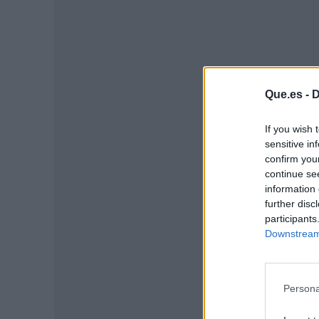
Que.es -
D
P
If you wish 
sensitive in
confirm you
continue se
information 
further disc
participants
Downstream 
Persona