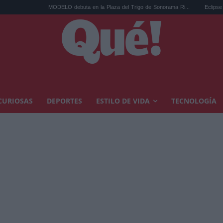
MODELO debuta en la Plaza del Trigo de Sonorama Ri...
Eclipse solar en Cariñ
CURIOSAS
DEPORTES
ESTILO DE VIDA
TECNOLOGÍA