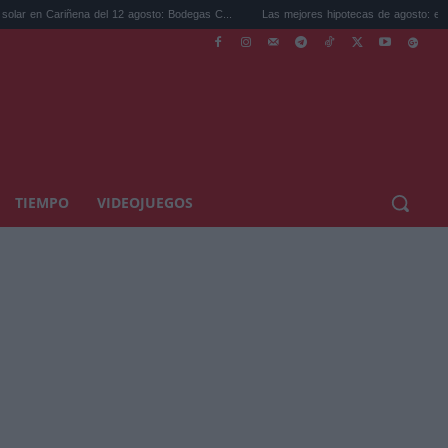
ena del 12 agosto: Bodegas C...
Las mejores hipotecas de agosto: el TAE más compet
TIEMPO
VIDEOJUEGOS