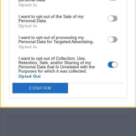
Opted In
📲
¿Por qué todo internet habla de esto?
Porque no se
veía un Atleti ganar en Mestalla con dos goles de cantera
I want to opt-out of the Sale of my
desde hace una década larga.
Personal Data.
Opted In
I want to opt-out of processing my
Artículo anterior
Artículo siguiente
Personal Data for Targeted Advertising.
Sarah Santaolalla
Euríbor mayo 2026:
Opted In
declara la guerra a Vito
cuánto sube o baja tu
I want to opt-out of Collection, Use,
Quiles y va a por todas
hipoteca al revisar
Retention, Sale, and/or Sharing of my
Personal Data that Is Unrelated with the
Purposes for which it was collected.
Opted Out
CONFIRM