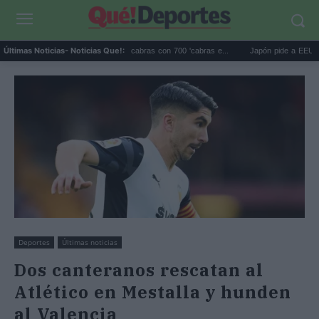
Galápagos eliminó 140.000 cabras con 700 'cabras e...
Japón pide a EEUU que dej
Últimas Noticias
- Noticias Que!:
Deportes
Últimas noticias
Dos canteranos rescatan al
Atlético en Mestalla y hunden
al Valencia