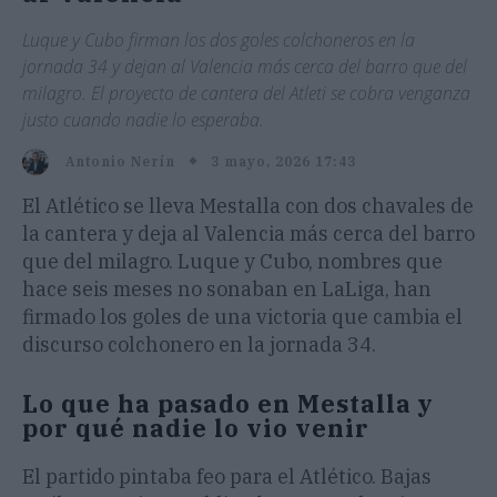
Luque y Cubo firman los dos goles colchoneros en la
jornada 34 y dejan al Valencia más cerca del barro que del
milagro. El proyecto de cantera del Atleti se cobra venganza
justo cuando nadie lo esperaba.
3 mayo, 2026 17:43
Antonio Nerín
El Atlético se lleva Mestalla con dos chavales de
la cantera y deja al Valencia más cerca del barro
que del milagro. Luque y Cubo, nombres que
hace seis meses no sonaban en LaLiga, han
firmado los goles de una victoria que cambia el
discurso colchonero en la jornada 34.
Lo que ha pasado en Mestalla y
por qué nadie lo vio venir
El partido pintaba feo para el Atlético. Bajas