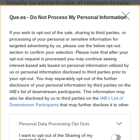
jornada. La afición lo sabe, el vestuario lo sabe,
y los próximos quince días van a ser de los que
Que.es -
Do Not Process My Personal Information
se cuentan en los podcasts de aficionados
durante años.
If you wish to opt-out of the sale, sharing to third parties, or
processing of your personal or sensitive information for
Para el Atleti, por el contrario, esta victoria abre
targeted advertising by us, please use the below opt-out
debate sano. ¿Hueco fijo para Luque y Cubo en
section to confirm your selection. Please note that after your
lo que queda? ¿Apuesta real de Simeone por la
opt-out request is processed you may continue seeing
cantera el próximo curso? Dejémoslo en un 'ya
interest-based ads based on personal information utilized by
us or personal information disclosed to third parties prior to
veremos', pero la puerta se ha abierto.
your opt-out. You may separately opt-out of the further
disclosure of your personal information by third parties on the
El chisme en 3 claves (TL;DR)
IAB’s list of downstream participants. This information may
also be disclosed by us to third parties on the
IAB’s List of
👀
¿Quiénes son los protagonistas?
Luque y Cubo, dos
Downstream Participants
that may further disclose it to other
third parties.
canteranos del Atlético que han ganado en Mestalla con sus
goles.
Personal Data Processing Opt Outs
🔥
¿Cuál es el drama?
El Valencia se hunde más en LaLiga y
I want to opt-out of the Sharing of my
el Atleti gana fuera sin sus estrellas habituales.
personal data.