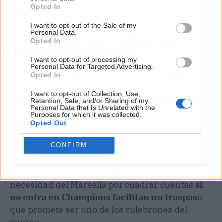
que promete ser uno de los culebrones del
Opted In
verano.
I want to opt-out of the Sale of my
Personal Data.
Opted In
I want to opt-out of processing my
Personal Data for Targeted Advertising.
Opted In
I want to opt-out of Collection, Use,
Retention, Sale, and/or Sharing of my
Personal Data that Is Unrelated with the
Purposes for which it was collected.
Opted Out
CONFIRM
Publicidad