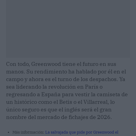
Más información:
La salvajada que pide por Greenwood el
Manchester United
.
Artículo anterior
Artículo siguiente
OpenAI prepara un
Valve pone fecha y precio
iPhone sin apps con su
al Steam Controller: 99
propio chip y mucho
euros el 4 de mayo
ruido