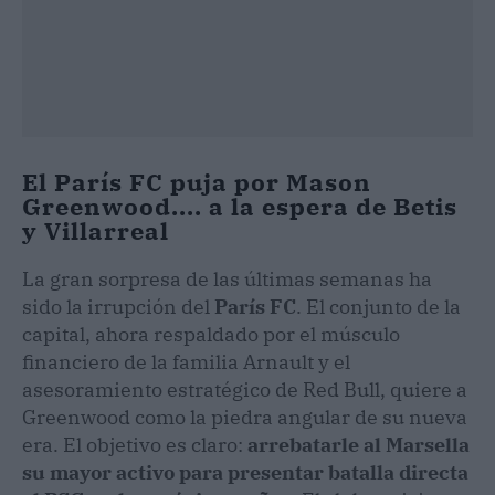
su mayor activo para presentar batalla directa
al PSG en los próximos años.
El club parisino
ya ha realizado los primeros acercamientos,
ofreciendo un proyecto deportivo donde el
inglés sería el líder absoluto. ​
Sin embargo, sacar a Greenwood del sur de
Francia no será sencillo.
El Marsella ha
rechazado las primeras aproximaciones al
considerarlas insuficientes, sabiendo que el
valor del jugador no deja de crecer
. El entorno
del futbolista busca un salto definitivo que le
permita volver a competir por títulos, y el
ambicioso plan del París FC encaja en sus
pretensiones económicas, aunque el factor
competitivo de otras ligas sigue pesando en la
balanza. ​