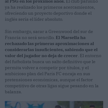
Mason Greenwood a subasta: París FC, Betis y Villarreal acechan su fichaje
Fuente: OM
Su posible regreso a España:
ofrecimientos a Villarreal y Betis
Más allá de las fronteras francesas, el nombre
de Mason Greenwood ha vuelto a sonar con
fuerza en los despachos de
LaLiga
. Según ha