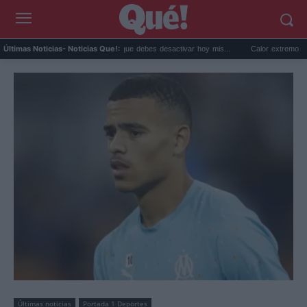
La opción de WhatsApp que debes desactivar hoy mis...
Calor extremo y ansieda
Últimas Noticias
- Noticias Que!:
Últimas noticias
Portada 1 Deportes