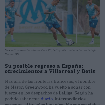
podido saber este
diario
,
intermediarios
cercanos al jugador han ofrecido sus servicios
a varios equipos españoles
de la zona noble.
Entre ellos destacan el
Betis
y el
Villarreal
,
clubes que buscan dar un salto de calidad en
sus plantillas y que verían en Greenwood al
futbolista ideal para revolucionar sus ataques. ​
En el Benito Villamarín gusta la verticalidad y el
descaro del inglés, un perfil que encajaría con la
filosofía de juego de Pellegrini. Por su parte, el
Villarreal, siempre atento a las oportunidades
de mercado, vigila de cerca la situación por si el
precio del traspaso se ajustara a sus márgenes
financieros en caso de no entrar en
Europa
.
No es un secreto que
Greenwood se sintió
cómodo en España durante su etapa en el