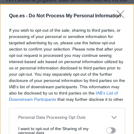
Getafe
, y un regreso a un equipo con
aspiraciones europeas en LaLiga es una opción
Que.es -
Do Not Process My Personal Information
que no se descarta en su círculo más íntimo. ​
If you wish to opt-out of the sale, sharing to third parties, or
El dilema de Old Trafford y el
processing of your personal or sensitive information for
porcentaje de reventa
targeted advertising by us, please use the below opt-out
section to confirm your selection. Please note that after your
Claro que el Manchester United sigue siendo el
opt-out request is processed you may continue seeing
tercero en discordia en esta operación. Los 'Red
interest-based ads based on personal information utilized by
Devils'
incluyeron cláusulas de reventa muy
us or personal information disclosed to third parties prior to
your opt-out. You may separately opt-out of the further
agresivas
cuando permitieron su marcha al
disclosure of your personal information by third parties on the
Marsella. Cualquier movimiento de Greenwood
IAB’s list of downstream participants. This information may
este verano supondría una inyección
also be disclosed by us to third parties on the
IAB’s List of
económica vital para las arcas de Old Trafford.
Downstream Participants
that may further disclose it to other
third parties.
La presión de los clubes interesados y la
Personal Data Processing Opt Outs
necesidad del Marsella por cuadrar cuentas
si
no entra en Champions facilitan un traspas
o
I want to opt-out of the Sharing of my
personal data.