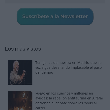
enciende el debate sobre los 'bous al
carrer'
La salud mental ya causa una de cada
cinco bajas laborales
Normativa de ascensores en
comunidades: hasta 40.000 euros de
coste para adaptarlos
110.000 euros en Madrid por 31.000 en
Extremadura: el dinero ahorrado que
necesitas para comprar una vivienda por
comunidad