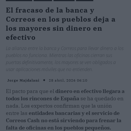
El fracaso de la banca y
Correos en los pueblos deja a
los mayores sin dinero en
efectivo
La alianza entre la banca y Correos para llevar dinero a los
pueblos no funciona. Mientras las oficinas cierran sus
puertas definitivamente, los mayores se ven obligados a
usar aplicaciones móviles que no entienden.
28 abril, 2026 06:10
Jorge Majdalani
El pacto para que el
dinero en efectivo llegara a
todos los rincones de España
se ha quedado en
nada. Los expertos confirman que la unión
entre las
entidades bancarias y el servicio de
Correos Cash no está sirviendo para frenar la
falta de oficinas en los pueblos pequeños.