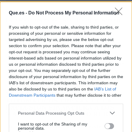
Que.es -
Do Not Process My Personal Information
Las cajas rurales son las únicas que parecen
resistir este proceso de abandono en los
If you wish to opt-out of the sale, sharing to third parties, or
pueblos pequeños
. Algunas de estas entidades
processing of your personal or sensitive information for
targeted advertising by us, please use the below opt-out
incluso están abriendo locales en las grandes
section to confirm your selection. Please note that after your
ciudades para diferenciarse del resto
opt-out request is processed you may continue seeing
apostando por el trato personal. Saben que
interest-based ads based on personal information utilized by
todavía hay mucha
gente
que demanda entrar
us or personal information disclosed to third parties prior to
en un sitio donde le llamen por su nombre y le
your opt-out. You may separately opt-out of the further
disclosure of your personal information by third parties on the
solucionen las dudas cara a cara.
IAB’s list of downstream participants. This information may
also be disclosed by us to third parties on the
IAB’s List of
NI CORREOS NI LOS CAJEROS
Downstream Participants
that may further disclose it to other
AUTOMATICOS FRENAN DE LA
third parties.
EXCLUSIÓN FINANCIERA A LOS
MAYORES EN EL MUNDO RURAL
Personal Data Processing Opt Outs
I want to opt-out of the Sharing of my
Mientras tanto
los grandes bancos siguen
personal data.