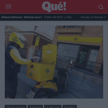
nnor será Cíclope en los X-Men del MCU y Hea...
Rosalía en Buenos Aires: detiene el
Últimas Noticias
- Noticias Que!:
Últimas noticias
Actualidad
Lo más visto
Portada 3