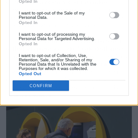
eliminando personal y sustituyendo el
Opted In
servicio presencial por máquinas
que resultan
I want to opt-out of the Sale of my
frías y difíciles de manejar para quien nunca ha
Personal Data.
Opted In
usado
tecnología
en su vida diaria.
I want to opt-out of processing my
Personal Data for Targeted Advertising.
En España
tener una cuenta en el banco es
Opted In
obligatorio para casi todo tipo de gestiones con
la administración pública
. De hecho, la misma
I want to opt-out of Collection, Use,
Retention, Sale, and/or Sharing of my
Correos ha prestado su
servicio bancario
Personal Data that Is Unrelated with the
Purposes for which it was collected.
Coreos Prepago
para acercarse a los mayores. Y
Opted Out
es que esto es necesario para cobrar la nómina
CONFIRM
o la pensión y también para pagar los recibos
de la luz o el agua.