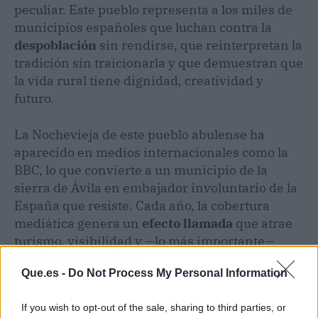
peculiar. Este pueblo representa a los miles de
municipios españoles que luchan contra la
despoblación
sin rendirse, que reinterpretan la
tradición sin traicionarla y que demuestran que
la vida rural tiene dignidad, creatividad y
futuro.
La Nochevieja de este pueblo abulense ha
aparecido en medios internacionales como la
BBC, lo que convierte a un municipio de la
sierra de Ávila en embajador involuntario de la
España que resiste. Cada año, la cobertura
mediática genera un
efecto llamada
que atrae
turismo, visibilidad y —lo más importante—
orgullo a sus vecinos.
Que.es -
Do Not Process My Personal Information
If you wish to opt-out of the sale, sharing to third parties, or