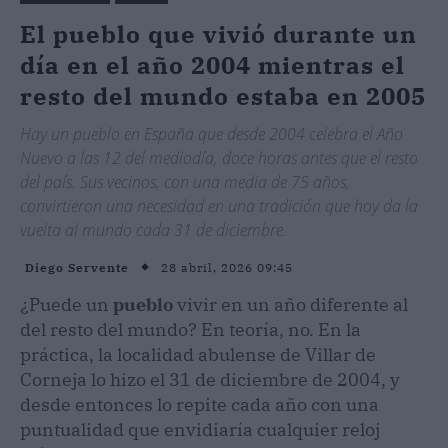
El pueblo que vivió durante un
día en el año 2004 mientras el
resto del mundo estaba en 2005
Hay un pueblo en España que desde 2004 celebra el Año
Nuevo a las 12 del mediodía, doce horas antes que el resto
del país. Sus vecinos, con una media de 75 años,
convirtieron una necesidad en una tradición que hoy da la
vuelta al mundo cada 31 de diciembre.
28 abril, 2026 09:45
Diego Servente
¿Puede un
pueblo
vivir en un año diferente al
del resto del mundo? En teoría, no. En la
práctica, la localidad abulense de Villar de
Corneja lo hizo el 31 de diciembre de 2004, y
desde entonces lo repite cada año con una
puntualidad que envidiaría cualquier reloj