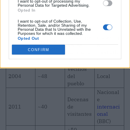
I want to opt-out of processing my
Personal Data for Targeted Advertising.
Opted In
I want to opt-out of Collection, Use,
Retention, Sale, and/or Sharing of my
Personal Data that Is Unrelated with the
Purposes for which it was collected.
Asistente
Cobertur
Opted Out
Vecinos
s a las
a
Año
empadro
CONFIRM
campana
mediátic
nados
das
a
Vecinos
2004
~48
del
Local
pueblo
Nacional
Decenas
e
2011
~40
de
internaci
visitantes
onal
(BBC)
+50