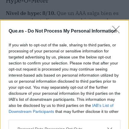
Hype-O-Meter
Nivel de hype: 8/10.
Que un AAA salga bien es
raro, que el estudio comparta el éxito con la
plantilla es rarísimo, y que el juego encima sea
Que.es -
Do Not Process My Personal Information
bueno es directamente una alineación astral.
Pillar en oferta cuando llegue, must play si te
If you wish to opt-out of the sale, sharing to third parties, or
molan los mundos abiertos coreanos.
processing of your personal or sensitive information for
targeted advertising by us, please use the below opt-out
section to confirm your selection. Please note that after your
opt-out request is processed you may continue seeing
interest-based ads based on personal information utilized by
us or personal information disclosed to third parties prior to
your opt-out. You may separately opt-out of the further
disclosure of your personal information by third parties on the
IAB’s list of downstream participants. This information may
also be disclosed by us to third parties on the
IAB’s List of
Downstream Participants
that may further disclose it to other
third parties.
Personal Data Processing Opt Outs