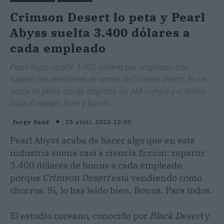
Crimson Desert lo peta y Pearl
Abyss suelta 3.400 dólares a
cada empleado
Pearl Abyss reparte 3.400 dólares por empleado tras
superar las previsiones de ventas de Crimson Desert. En un
sector en plena ola de despidos, un AAA cumple y el dinero
baja al equipo. Raro y bonito.
28 abril, 2026 12:00
Jorge Sanz
Pearl Abyss acaba de hacer algo que en esta
industria suena casi a ciencia ficción: repartir
3.400 dólares de bonus a cada empleado
porque
Crimson Desert
está vendiendo como
churros. Sí, lo has leído bien. Bonus. Para todos.
El estudio coreano, conocido por
Black Desert
y