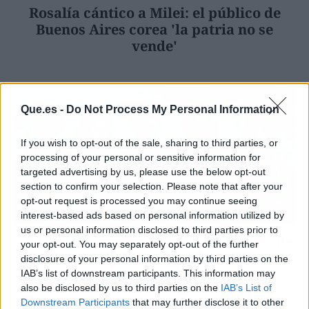
Rosalía cántico a Milei: el público de
Buenos Aires corea 'la patria no se
vende'
Que.es -
Do Not Process My Personal Information
If you wish to opt-out of the sale, sharing to third parties, or
processing of your personal or sensitive information for
targeted advertising by us, please use the below opt-out
section to confirm your selection. Please note that after your
opt-out request is processed you may continue seeing
interest-based ads based on personal information utilized by
us or personal information disclosed to third parties prior to
The Shards: llega a Disney+ el thriller de
your opt-out. You may separately opt-out of the further
Ryan Murphy y Bret Easton Ellis que ya
disclosure of your personal information by third parties on the
divide a la crítica
IAB’s list of downstream participants. This information may
also be disclosed by us to third parties on the
IAB’s List of
Downstream Participants
that may further disclose it to other