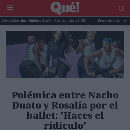
ienda en Valencia sube a 3.485 ...
Precio de la luz hoy, jueves 6 de agosto: la hora ...
Últimas Noticias
- Noticias Que!:
Polémica entre Nacho
Duato y Rosalía por el
ballet: 'Haces el
ridículo'