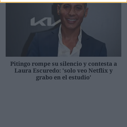
Pitingo rompe su silencio y contesta a
Laura Escuredo: 'solo veo Netflix y
grabo en el estudio'