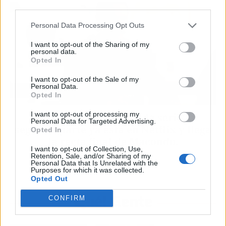
third parties.
Personal Data Processing Opt Outs
I want to opt-out of the Sharing of my
personal data.
Opted In
I want to opt-out of the Sale of my
Personal Data.
Opted In
I want to opt-out of processing my
'Cien años de soledad', la serie: la
Personal Data for Targeted Advertising.
segunda parte ya está en Netflix y llega
Opted In
la recta final de Macondo.
I want to opt-out of Collection, Use,
Retention, Sale, and/or Sharing of my
Personal Data that Is Unrelated with the
Purposes for which it was collected.
Opted Out
Gente
CONFIRM