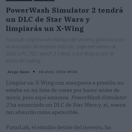
PowerWash Simulator 2 tendrá
un DLC de Star Wars y
limpiarás un X-Wing
FuturLab confirma seis trabajos del universo galáctico para
su simulador de limpieza más zen. Llega este verano de
2026 a PC, PS5, Switch 2 y Xbox, y el X-Wing es solo la
punta del iceberg.
28 abril, 2026 09:00
Jorge Sanz
Limpiar un X-Wing con manguera a presión no
estaba en mi lista de cosas por hacer antes de
morir, pero aquí estamos.
PowerWash Simulator
2
ha anunciado un DLC de Star Wars y, sí, suena
tan absurdo como apetecible.
FuturLab, el estudio detrás del invento, ha