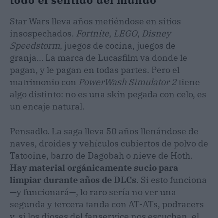
Star Wars lleva años metiéndose en sitios
insospechados.
Fortnite
,
LEGO
,
Disney
Speedstorm
, juegos de cocina, juegos de
granja… La marca de Lucasfilm va donde le
pagan, y le pagan en todas partes. Pero el
matrimonio con
PowerWash Simulator 2
tiene
algo distinto: no es una skin pegada con celo, es
un encaje natural.
Pensadlo. La saga lleva 50 años llenándose de
naves, droides y vehículos cubiertos de polvo de
Tatooine, barro de Dagobah o nieve de Hoth.
Hay material orgánicamente sucio para
limpiar durante años de DLCs
. Si esto funciona
—y funcionará—, lo raro sería no ver una
segunda y tercera tanda con AT-ATs, podracers
y, si los dioses del fanservice nos escuchan, el