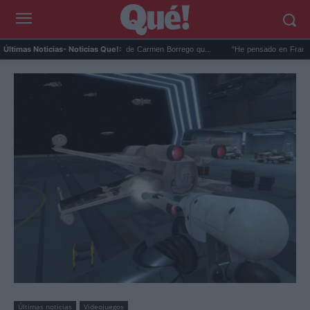
foto en la playa de Málaga de Carmen Borrego qu...
"He pensado en Franco": El dar
Últimas Noticias
- Noticias Que!:
Últimas noticias
Videojuegos