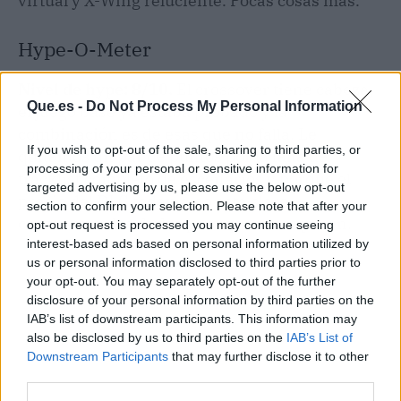
virtual y X-Wing reluciente. Pocas cosas más.
Hype-O-Meter
Nivel de hype: 8/10.
El crossover tiene cabeza,
Que.es -
Do Not Process My Personal Information
el juego base ya estaba probado y la
combinación es de esas que no falla. Le
If you wish to opt-out of the sale, sharing to third parties, or
quitamos un par de puntos por la falta de
processing of your personal or sensitive information for
tracklist completo de escenarios y porque el
targeted advertising by us, please use the below opt-out
precio del DLC todavía no está claro —
section to confirm your selection. Please note that after your
cruzaremos los dedos para que no se pasen.
opt-out request is processed you may continue seeing
interest-based ads based on personal information utilized by
us or personal information disclosed to third parties prior to
your opt-out. You may separately opt-out of the further
disclosure of your personal information by third parties on the
IAB’s list of downstream participants. This information may
also be disclosed by us to third parties on the
IAB’s List of
Downstream Participants
that may further disclose it to other
third parties.