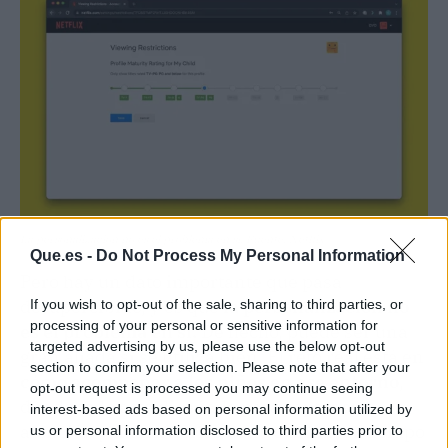
La personalización no es el problema en sí. Fuente: Netflix
Que.es -
Do Not Process My Personal Information
Pero hay un dato importante que pasa
desapercibido, y es que
la personalización no
If you wish to opt-out of the sale, sharing to third parties, or
processing of your personal or sensitive information for
es el problema en sí.
De hecho, puede ser una
targeted advertising by us, please use the below opt-out
gran aliada si se utiliza bien. El reto real está en
section to confirm your selection. Please note that after your
cómo acompañar a los niños en ese entorno
,
opt-out request is processed you may continue seeing
donde todo está diseñado para captar su
interest-based ads based on personal information utilized by
atención y mantenerlos dentro el mayor tiempo
us or personal information disclosed to third parties prior to