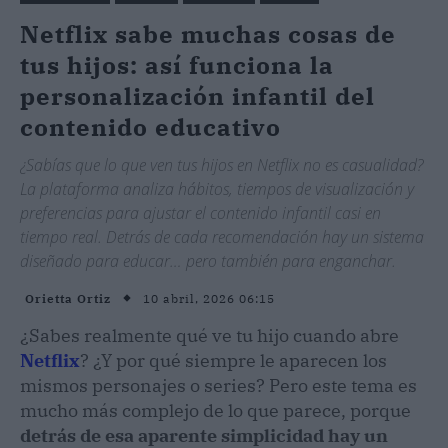
Netflix sabe muchas cosas de
tus hijos: así funciona la
personalización infantil del
contenido educativo
¿Sabías que lo que ven tus hijos en Netflix no es casualidad?
La plataforma analiza hábitos, tiempos de visualización y
preferencias para ajustar el contenido infantil casi en
tiempo real. Detrás de cada recomendación hay un sistema
diseñado para educar… pero también para enganchar.
10 abril, 2026 06:15
Orietta Ortiz
¿Sabes realmente qué ve tu hijo cuando abre
Netflix
? ¿Y por qué siempre le aparecen los
mismos personajes o series? Pero este tema es
mucho más complejo de lo que parece, porque
detrás de esa aparente simplicidad hay un