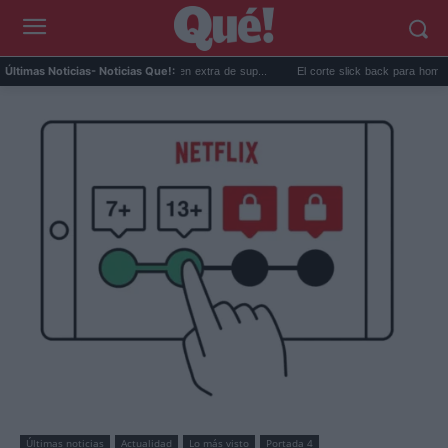
jores aceites de oliva virgen extra de sup...
El corte slick back para hombre: el pein
Últimas Noticias
- Noticias Que!:
Últimas noticias
Actualidad
Lo más visto
Portada 4