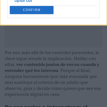
Opted Out
CONFIRM
Por eso, más allá de los controles parentales, la
clave sigue siendo la implicación. Hablar con
ellos,
ver contenido juntos de vez en cuando y
entender qué les interesa
. Porque al final,
ninguna herramienta (por más avanzada que
sea) sustituye el criterio de un adulto que
observa, guía y decide cómo quiere que sea esa
experiencia digital en casa.
De ver series a interactuar: el