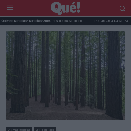
ectaculares colaboraciones del nuevo disco ...
Demandan a Kanye West: un producto
Últimas Noticias
- Noticias Que!:
Últimas noticias
Estilo de vida