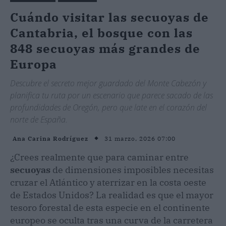
Cuándo visitar las secuoyas de
Cantabria, el bosque con las
848 secuoyas más grandes de
Europa
Descubre el secreto mejor guardado del Monte Cabezón y
planifica tu ruta por un escenario que parece sacado de las
profundidades de Oregón, pero que late en el corazón del
norte de España.
31 marzo, 2026 07:00
Ana Carina Rodríguez
¿Crees realmente que para caminar entre
secuoyas
de dimensiones imposibles necesitas
cruzar el Atlántico y aterrizar en la costa oeste
de Estados Unidos? La realidad es que el mayor
tesoro forestal de esta especie en el continente
europeo se oculta tras una curva de la carretera