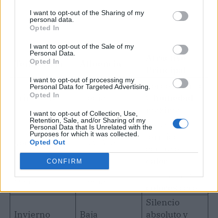
I want to opt-out of the Sharing of my
personal data.
Opted In
I want to opt-out of the Sale of my
Personal Data.
Atractivo
Opted In
Temporada
Afluencia
Principal
I want to opt-out of processing my
Verde intenso
Personal Data for Targeted Advertising.
Opted In
Primavera
Media
y
humedad
máxima
I want to opt-out of Collection, Use,
Retention, Sale, and/or Sharing of my
Refugio
Personal Data that Is Unrelated with the
Purposes for which it was collected.
térmico
Verano
Muy Alta
Opted Out
contra el
calor
CONFIRM
Fotografía y
Otoño
Media
colores
ocres
Silencio
Invierno
Baja
absoluto y