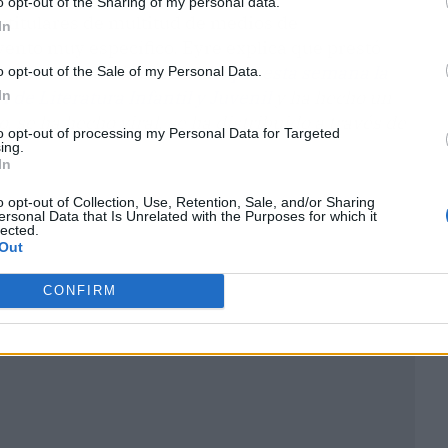
o opt-out of the Sharing of my personal data.
titulares de multitud de medios de
In
vento muy específico. Eyre explica que prestó
.
“Yo me he dado cuenta de
que esta semana la
o opt-out of the Sale of my Personal Data.
 de Literatura Infantil y Juvenil
y ha hecho un
In
 se ha hecho viral, se ha distribuido a través de
to opt-out of processing my Personal Data for Targeted
ing.
In
o opt-out of Collection, Use, Retention, Sale, and/or Sharing
ersonal Data that Is Unrelated with the Purposes for which it
lected.
Out
CONFIRM