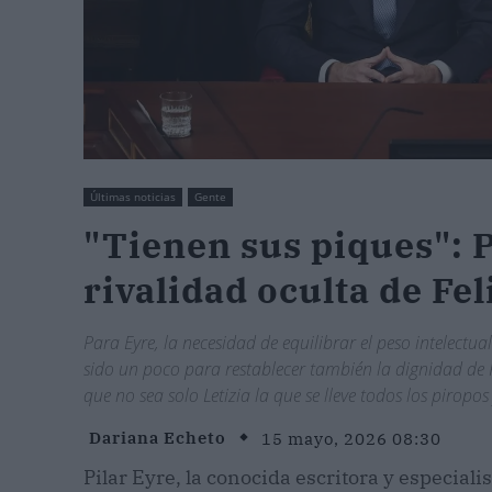
Últimas noticias
Gente
"Tienen sus piques": P
rivalidad oculta de Fel
Para Eyre, la necesidad de equilibrar el peso intelectua
sido un poco para restablecer también la dignidad de 
que no sea solo Letizia la que se lleve todos los piropos
Dariana Echeto
15 mayo, 2026 08:30
Pilar Eyre, la conocida escritora y especial