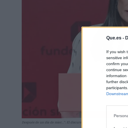
Que.es -
D
If you wish 
sensitive in
confirm you
continue se
information 
further disc
participants
Downstream 
Persona
Después de un día de mier...": El discurso viral de Letizia ha dejado a 