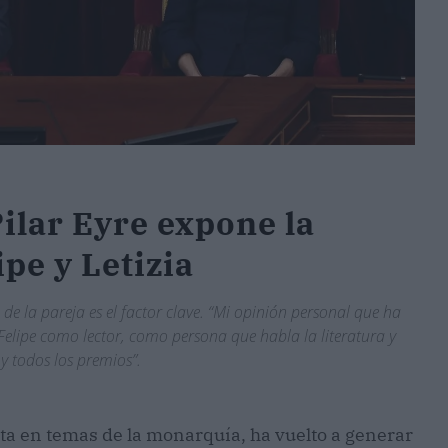
ilar Eyre expone la
ipe y Letizia
l de la pareja es el factor clave. “Mi opinión personal que ha
Felipe como lector, como persona que habla la literatura y
 y todos los premios”.
ista en temas de la monarquía, ha vuelto a generar