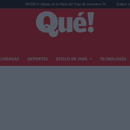
MODELO debuta en la Plaza del Trigo de Sonorama Ri...
Eclipse solar en Cariñena 
CURIOSAS
DEPORTES
ESTILO DE VIDA
TECNOLOGÍA