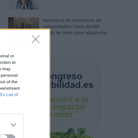
Normativa de ascensores en
comunidades: hasta 40.000
euros de coste para adaptarlos
sonal or
ection to
ou may
 personal
out of the
 downstream
B’s List of