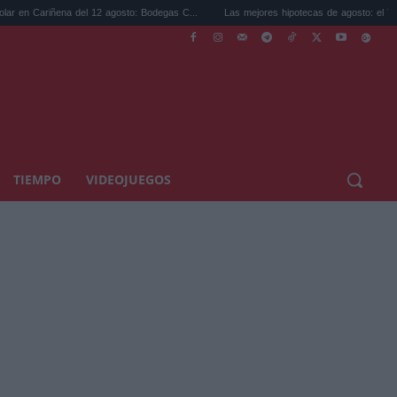
del 12 agosto: Bodegas C...
Las mejores hipotecas de agosto: el TAE más compet...
TIEMPO
VIDEOJUEGOS