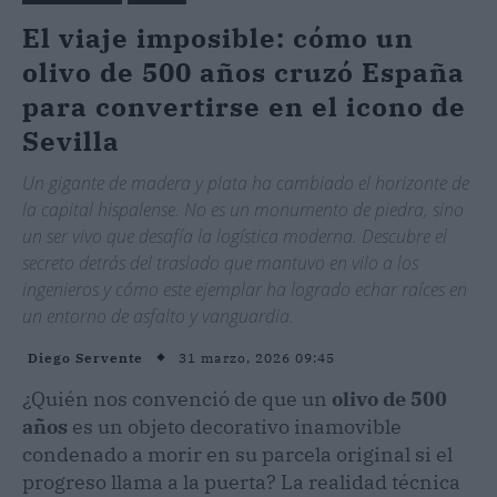
El viaje imposible: cómo un
olivo de 500 años cruzó España
para convertirse en el icono de
Sevilla
Un gigante de madera y plata ha cambiado el horizonte de
la capital hispalense. No es un monumento de piedra, sino
un ser vivo que desafía la logística moderna. Descubre el
secreto detrás del traslado que mantuvo en vilo a los
ingenieros y cómo este ejemplar ha logrado echar raíces en
un entorno de asfalto y vanguardia.
31 marzo, 2026 09:45
Diego Servente
¿Quién nos convenció de que un
olivo de 500
años
es un objeto decorativo inamovible
condenado a morir en su parcela original si el
progreso llama a la puerta? La realidad técnica