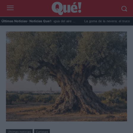
cticos para reutilizar el agua del aire ...
La goma de la nevera: el truco del papel par
Últimas Noticias
- Noticias Que!:
Últimas noticias
Curiosas