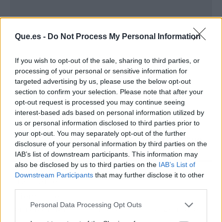
Que.es -
Do Not Process My Personal Information
If you wish to opt-out of the sale, sharing to third parties, or
processing of your personal or sensitive information for
targeted advertising by us, please use the below opt-out
section to confirm your selection. Please note that after your
opt-out request is processed you may continue seeing
interest-based ads based on personal information utilized by
us or personal information disclosed to third parties prior to
Valor en
Parámetro
Valor en
your opt-out. You may separately opt-out of the further
Olivo de 500
disclosure of your personal information by third parties on the
de Control
Olivo Joven
años
IAB’s list of downstream participants. This information may
also be disclosed by us to third parties on the
IAB’s List of
Capacidad de
Muy Alta
Crítica / Baja
Downstream Participants
that may further disclose it to other
trasplante
third parties.
Tiempo de
Personal Data Processing Opt Outs
enraizamient
3-6 meses
18-24 meses
o