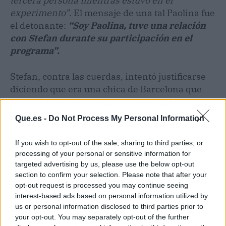
tercera persona mientras estuvo en el
experimento”
. El mensaje de una tal Paolina fue
el detonante:
“Soy Paolina, tuve una relación
con Stefan durante su participación en el
programa”.
Stefan, contra las cuerdas, intentó justificarse
diciendo que era una chica de Barcelona que
conoció antes del casting y que acogió en casa
de sus padres porque estaba
"desamparada"
.
Que.es -
Do Not Process My Personal Information
Según él, al empezar con Estefanía
"se acabó
todo"
. Aunque Estefanía admitió estar
“en un
If you wish to opt-out of the sale, sharing to third parties, or
proceso de curar una herida”
y que le había
processing of your personal or sensitive information for
dolido mucho, decidió perdonarle.
"Él me lo
targeted advertising by us, please use the below opt-out
section to confirm your selection. Please note that after your
explicó todo bien, al principio no lo entendía,
opt-out request is processed you may continue seeing
me llevé decepción y le perdoné porque no me
interest-based ads based on personal information utilized by
ha sido infiel. Es una traición porque me ocultó
us or personal information disclosed to third parties prior to
algo, pero no ha sido una infidelidad",
your opt-out. You may separately opt-out of the further