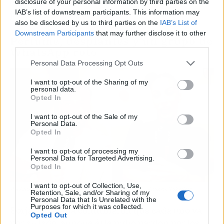
explicaron confirmando que siguen viviendo
disclosure of your personal information by third parties on the
IAB’s list of downstream participants. This information may
juntos en Lanzarote.
also be disclosed by us to third parties on the
IAB’s List of
Downstream Participants
that may further disclose it to other
Perfume, desplantes y un grupo de
third parties.
WhatsApp roto
Personal Data Processing Opt Outs
I want to opt-out of the Sharing of my
personal data.
Opted In
I want to opt-out of the Sale of my
Personal Data.
Opted In
I want to opt-out of processing my
Personal Data for Targeted Advertising.
Opted In
I want to opt-out of Collection, Use,
Perfume, desplantes y un grupo de WhatsApp roto | Fuente: Telecinco
Retention, Sale, and/or Sharing of my
Personal Data that Is Unrelated with the
Purposes for which it was collected.
Borja y Luciana confirmaron que cada uno va
Opted Out
por su lado, aunque él le pidió perdón por los