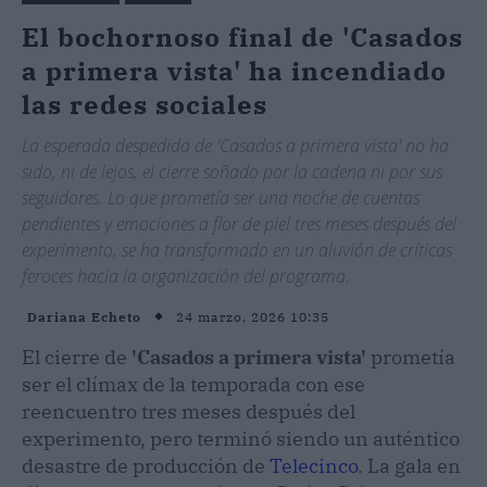
El bochornoso final de 'Casados
a primera vista' ha incendiado
las redes sociales
La esperada despedida de 'Casados a primera vista' no ha
sido, ni de lejos, el cierre soñado por la cadena ni por sus
seguidores. Lo que prometía ser una noche de cuentas
pendientes y emociones a flor de piel tres meses después del
experimento, se ha transformado en un aluvión de críticas
feroces hacia la organización del programa.
24 marzo, 2026 10:35
Dariana Echeto
El cierre de
'Casados a primera vista'
prometía
ser el clímax de la temporada con ese
reencuentro tres meses después del
experimento, pero terminó siendo un auténtico
desastre de producción de
Telecinco
. La gala en