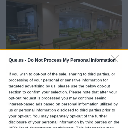
Que.es -
Do Not Process My Personal Information
If you wish to opt-out of the sale, sharing to third parties, or
processing of your personal or sensitive information for
targeted advertising by us, please use the below opt-out
El mal de fondo: plantillas
section to confirm your selection. Please note that after your
menguantes y administraciones
opt-out request is processed you may continue seeing
sordas
interest-based ads based on personal information utilized by
us or personal information disclosed to third parties prior to
No es casualidad que esta protesta coincida con
your opt-out. You may separately opt-out of the further
la huelga general que los médicos mantienen
disclosure of your personal information by third parties on the