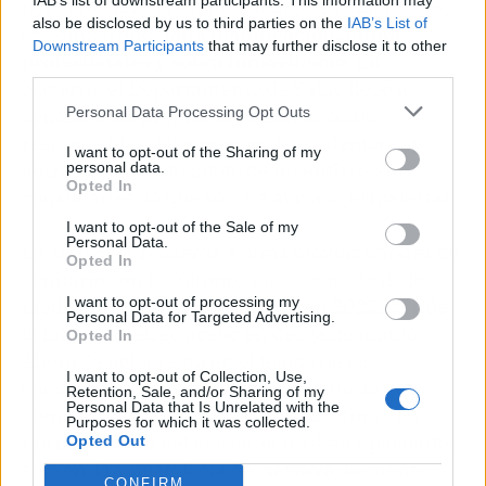
IAB’s list of downstream participants. This information may
por el rechazo al estatuto marco. El diagnóstico
also be disclosed by us to third parties on the
IAB’s List of
es compartido:
falta planificación, faltan
Downstream Participants
that may further disclose it to other
profesionales y sobra inmovilismo
. En
third parties.
Navarra, el Departamento de
Salud
llegó a
Personal Data Processing Opt Outs
señalar a los propios facultativos como
responsables del aumento de las demoras y
I want to opt-out of the Sharing of my
lanzó un proyecto piloto de incentivos sin
personal data.
Opted In
consultarles, lo que solo ha avivado el malestar.
I want to opt-out of the Sale of my
Personal Data.
La situación recuerda a otras movilizaciones de
Opted In
sanitarios en los últimos años, como la de los
I want to opt-out of processing my
médicos de atención primaria en 2022, donde
Personal Data for Targeted Advertising.
la falta de diálogo acabó en desgaste mutuo.
Opted In
Ahora, la pelota está en el tejado de las
I want to opt-out of Collection, Use,
consejerías. Si no hay acercamiento, lo que
Retention, Sale, and/or Sharing of my
Personal Data that Is Unrelated with the
viene no es un apagón quirúrgico, sino una
Purposes for which it was collected.
normalización del atasco: con 14.461 pacientes
Opted Out
solo en Traumatología de Navarra, la cuenta
CONFIRM