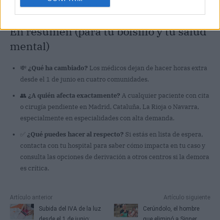
atrás ya ha empezado.
En resumen (para tu bolsillo y tu salud
mental)
💸
¿Qué ha cambiado?
Los médicos dejan de hacer horas extra
desde el 1 de junio en cuatro comunidades.
👥
¿A quién afecta exactamente?
A cualquier paciente con cita
o cirugía pendiente en Madrid, Cataluña, La Rioja o Navarra,
especialmente en especialidades con alta demanda.
✅
¿Qué puedes hacer al respecto?
Si estás en lista de espera,
contacta con tu hospital para saber cómo impacta en tu caso y
consulta las opciones de derivación a otros centros si la demora
es crítica.
Artículo anterior
Artículo siguiente
Subida del IVA de la luz
Cerúndolo, el hombre
desde el 1 de junio:
que eliminó a Sinner,