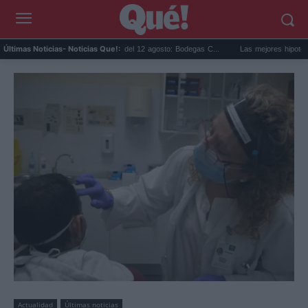
Eclipse solar en Cariñena del 12 agosto: Bodegas C...
Las mejores hipotecas de ag
Últimas Noticias
- Noticias Que!:
Actualidad
Últimas noticias