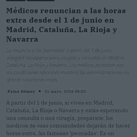
Médicos renuncian a las horas
extra desde el 1 de junio en
Madrid, Cataluña, La Rioja y
Navarra
La renuncia a las 'peonadas' a partir del 1 de junio
alargará las esperas para cirugías y consultas en Madrid,
Cataluña, La Rioja y Navarra. Los médicos protestan por
sus condiciones laborales mientras las administraciones no
ofrecen soluciones reales.
31 mayo, 2026 06:20
Faina Gómez
A partir del 1 de junio, si vives en Madrid,
Cataluña, La Rioja o Navarra y estás esperando
una consulta o una cirugía, prepárate: los
médicos de esas comunidades dejarán de hacer
horas extra, las famosas 'peonadas'. Es un